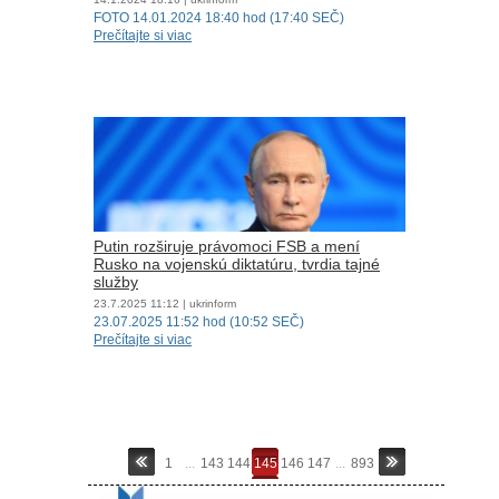
FOTO 14.01.2024 18:40 hod (17:40 SEČ)
Prečítajte si viac
Putin rozširuje právomoci FSB a mení
Rusko na vojenskú diktatúru, tvrdia tajné
služby
23.7.2025
11:12
| ukrinform
23.07.2025 11:52 hod (10:52 SEČ)
Prečítajte si viac
1
...
143
144
145
146
147
...
893