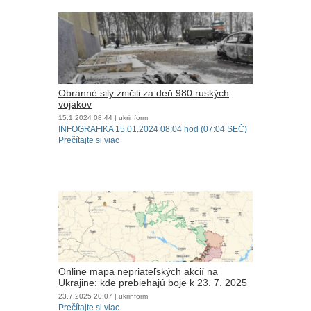
Obranné sily zničili za deň 980 ruských
vojakov
15.1.2024
08:44
| ukrinform
INFOGRAFIKA 15.01.2024 08:04 hod (07:04 SEČ)
Prečítajte si viac
Online mapa nepriateľských akcií na
Ukrajine: kde prebiehajú boje k 23. 7. 2025
23.7.2025
20:07
| ukrinform
Prečítajte si viac