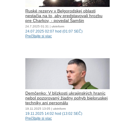
Ruské rezervy v Belgorodskej oblasti
nestačia na to, aby predstavovali hrozbu
pre Charkov, - povedal Šamšin
24.7.2025
01:31
| ukrinform
24.07.2025 02:07 hod (01:07 SEČ)
Prečítajte si viac
Demčenko: V blízkosti ukrajinských hraníc
nebol pozorovaný žiadny pohyb bieloruskej
techniky ani personálu
19.11.2025
13:05
| ukrinform
19.11.2025 14:02 hod (13:02 SEČ)
Prečítajte si viac