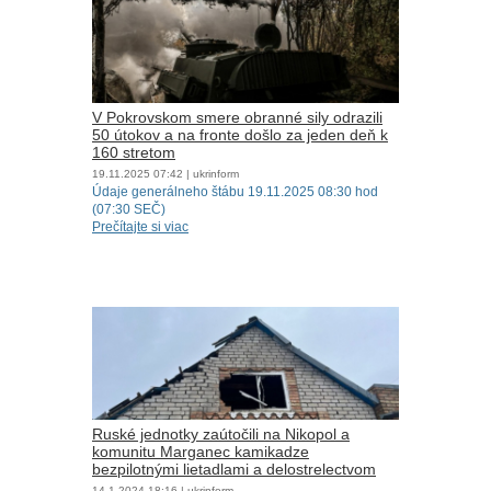
V Pokrovskom smere obranné sily odrazili
50 útokov a na fronte došlo za jeden deň k
160 stretom
19.11.2025
07:42
| ukrinform
Údaje generálneho štábu 19.11.2025 08:30 hod
(07:30 SEČ)
Prečítajte si viac
Ruské jednotky zaútočili na Nikopol a
komunitu Marganec kamikadze
bezpilotnými lietadlami a delostrelectvom
14.1.2024
18:16
| ukrinform