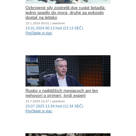
Ozbrojené sily zostrelili dve ruské lietadlá:
jedno spadlo do mora, druhé sa pokúsilo
dostať na letisko
15.1.2024
00:01
| ukrinform
15.01.2024 00:13 hod (23:13 SEČ)
Prečítajte si viac
Rusko v najbližších mesiacoch ani len
nehovorí o prímerí, tvrdí expert
23.7.2025
12:47
| ukrinform
23.07.2025 13:34 hod (12:34 SEČ)
Prečítajte si viac