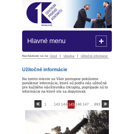
+
Hlavné menu
Nachádzate sa na:
Úvod
|
Ukrajina
|
Užitočné informácie
Užitočné informácie
Na tomto mieste sa Vám postupne pokúsime
ponúknuť informácie, ktoré sú podľa nás užitočné
pre každého návštevníka Ukrajiny, poprípade sú to
informácie na ktoré ste sa dopytovali.
1
...
143
144
145
146
147
...
893