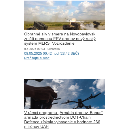
Obranné sily v smere na Novopavlovsk
zničili pomocou FPV dronov nový ruský
systém MLRS ´Vozroždenie´
8.5.2025
00:03
| ukrinform
08.05.2025 00:42 hod (23:42 SEČ)
Prečítajte si viac
V rámci programu „Armáda dronov. Bonus“
armáda prostredníctvom DOT-Chain
Defence získala vybavenie v hodnote 266
miliónov UAH