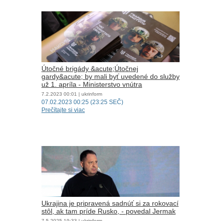
Útočné brigády &acute;Útočnej
gardy&acute; by mali byť uvedené do služby
už 1. apríla - Ministerstvo vnútra
7.2.2023
00:01
| ukrinform
07.02.2023 00:25 (23:25 SEČ)
Prečítajte si viac
Ukrajina je pripravená sadnúť si za rokovací
stôl, ak tam príde Rusko, - povedal Jermak
7.5.2025
19:33
| ukrinform