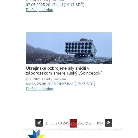
07.05.2025 20:17 hod (19:17 SEČ)
Prečítajte si viac
Ukrajinské ozbrojené sily zničili v
záporožskom smere ruský „Solncepok“
25.8.2025
17:43
| ukrinform
Video 25.08.2025 18:27 hod (17:27 SEČ)
Prečítajte si viac
1
...
248
249
250
251
252
...
894