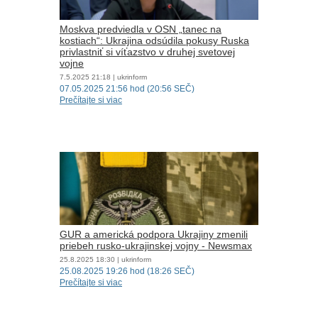
Moskva predviedla v OSN „tanec na
kostiach“: Ukrajina odsúdila pokusy Ruska
privlastniť si víťazstvo v druhej svetovej
vojne
7.5.2025
21:18
| ukrinform
07.05.2025 21:56 hod (20:56 SEČ)
Prečítajte si viac
GUR a americká podpora Ukrajiny zmenili
priebeh rusko-ukrajinskej vojny - Newsmax
25.8.2025
18:30
| ukrinform
25.08.2025 19:26 hod (18:26 SEČ)
Prečítajte si viac