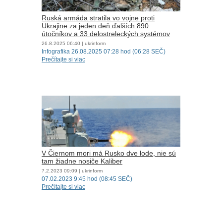
Ruská armáda stratila vo vojne proti
Ukrajine za jeden deň ďalších 890
útočníkov a 33 delostreleckých systémov
26.8.2025
06:40
| ukrinform
Infografika 26.08.2025 07:28 hod (06:28 SEČ)
Prečítajte si viac
V Čiernom mori má Rusko dve lode, nie sú
tam žiadne nosiče Kaliber
7.2.2023
09:09
| ukrinform
07.02.2023 9:45 hod (08:45 SEČ)
Prečítajte si viac