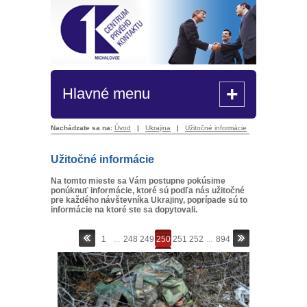
+
Hlavné menu
Nachádzate sa na:
Úvod
|
Ukrajina
|
Užitočné informácie
Užitočné informácie
Na tomto mieste sa Vám postupne pokúsime
ponúknuť informácie, ktoré sú podľa nás užitočné
pre každého návštevníka Ukrajiny, poprípade sú to
informácie na ktoré ste sa dopytovali.
1
...
248
249
250
251
252
...
894