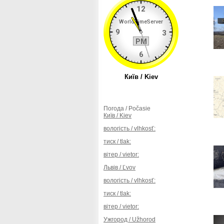
Погода / Počasie
Київ / Kiev
вологість / vlhkosť:
тиск / tlak:
вітер / vietor:
Львів / Ľvov
вологість / vlhkosť:
тиск / tlak:
вітер / vietor:
Ужгород / Užhorod