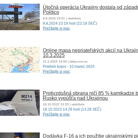
Útočná operácia Ukrajiny dostala od západ
Politico
9.8.2024
23:01
| ukrinform
9.8,2024 23:18 hod (22:18 SEČ)
Prečítajte si viac
Online mapa nepriateľských akcií na Ukraji
10.3.2025
10.3.2025
19:50
| fakty.com.ua
Priebeh bojov - 10.marec 2025
Prečítajte si viac
Protivzdušná obrana ničí 85 % kamikadze bez
Rusko vypúšťa nad Ukrajinou
18.10.2022
13:35
| ukrinform
18.10.2022 14:28 hod (13:28 SEČ)
Prečítajte si viac
Dodávka F-16 a ich použitie ukrajinskými pi