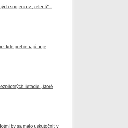
ných spojencov „zelenú“ –
ne: kde prebiehajú boje
pilotných lietadiel, ktoré
lotmi by sa malo uskutočniť v