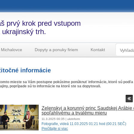
š prvý krok pred vstupom
 ukrajinský trh.
 Michalovce
Dopyty a ponuky firiem
Kontakt
itočné informácie
tomto mieste sa Vám postupne pokúsime ponúknuť informácie, ktoré sú podľa 
ajiny, poprípade sú to informácie na ktoré ste sa dopytovali.
Zelenskyj a korunný princ Saudskej Arábie 
spoľahlivému a trvalému mieru
11.3.2025
00:35
| ukrinform
Fotografie, videá 11.03.2025 01:21 hod (00:21 SEČ)
Prečítajte si viac