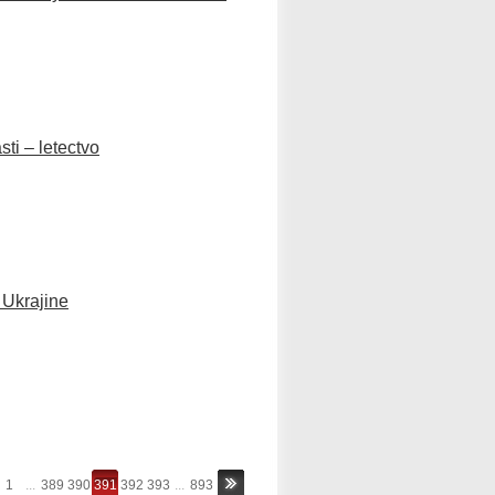
ti – letectvo
 Ukrajine
1
...
389
390
391
392
393
...
893