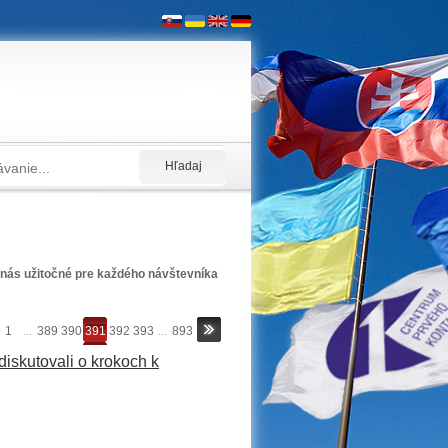
nás užitočné pre každého návštevníka
1
...
389
390
391
392
393
...
893
diskutovali o krokoch k