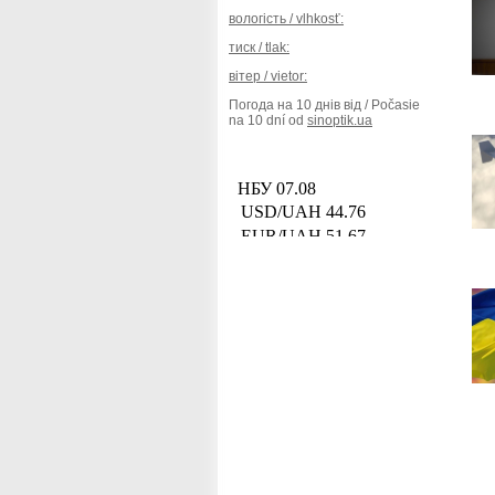
вологість / vlhkosť:
тиск / tlak:
вітер / vietor:
Погода на 10 днів від / Počasie
na 10 dní od
sinoptik.ua