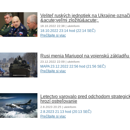
Veliteľ ruských jednotiek na Ukrajine označi
&acute;veľmi zložitú&acute;.
18.10.2022
22:38
| ukrinform
18.10.2022 23:14 hod (22:14 SEČ)
Prečítajte si viac
Rusi menia Mariupol na vojenskú základňu
23.12.2022
22:09
| ukrinform
MAPA 23.12.2022 22:56 hod (21:56 SEČ)
Prečítajte si viac
Letectvo varovalo pred odchodom strategick
hrozí ostreľovanie
2.8.2023
20:25
| ukrinform
2.8.2023 21:13 hod (20:13 SEČ)
Prečítajte si viac