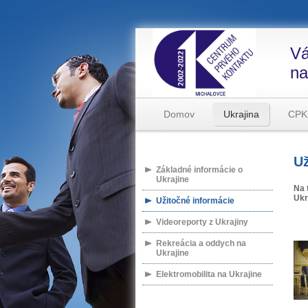
Vá
na
Domov
Ukrajina
CPK
Už
Základné informácie o
Ukrajine
Na 
Ukr
Užitočné informácie
Videoreporty z Ukrajiny
Rekreácia a oddych na
Ukrajine
Elektromobilita na Ukrajine