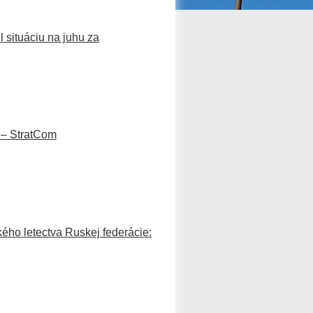
l situáciu na juhu za
 – StratCom
ého letectva Ruskej federácie: