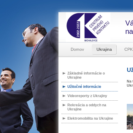
Vá
na
Domov
Ukrajina
CPK
Už
Základné informácie o
Ukrajine
Na 
Ukr
Užitočné informácie
Videoreporty z Ukrajiny
Rekreácia a oddych na
Ukrajine
Elektromobilita na Ukrajine