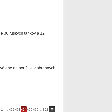
ne 30 ruských tankov a 12
válené na použitie v obranných
1
...
452
453
454
455
456
...
892