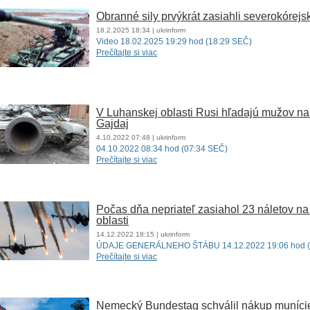
Obranné sily prvýkrát zasiahli severokóre
18.2.2025
18:34
| ukrinform
Video 18.02.2025 19:29 hod (18:29 SEČ)
Prečítajte si viac
V Luhanskej oblasti Rusi hľadajú mužov n
Gajdaj
4.10.2022
07:48
| ukrinform
04.10.2022 08:34 hod (07:34 SEČ)
Prečítajte si viac
Počas dňa nepriateľ zasiahol 23 náletov na 
oblasti
14.12.2022
18:15
| ukrinform
ÚDAJE GENERÁLNEHO ŠTÁBU 14.12.2022 19:06 hod (
Prečítajte si viac
Nemecký Bundestag schválil nákup munície