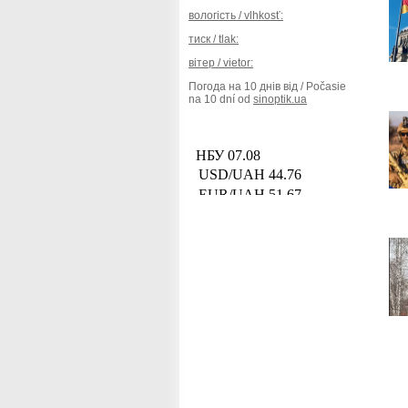
вологість / vlhkosť:
тиск / tlak:
вітер / vietor:
Погода на 10 днів від / Počasie
na 10 dní od
sinoptik.ua