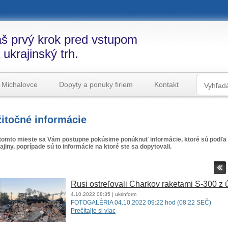
š prvý krok pred vstupom
 ukrajinský trh.
 Michalovce
Dopyty a ponuky firiem
Kontakt
itočné informácie
tomto mieste sa Vám postupne pokúsime ponúknuť informácie, ktoré sú podľa 
ajiny, poprípade sú to informácie na ktoré ste sa dopytovali.
Rusi ostreľovali Charkov raketami S-300 z 
4.10.2022
08:35
| ukrinform
FOTOGALÉRIA 04.10.2022 09:22 hod (08:22 SEČ)
Prečítajte si viac