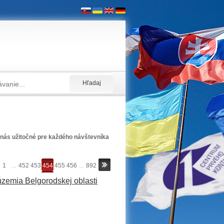
nás užitočné pre každého návštevníka
1
...
452
453
454
455
456
...
892
územia Belgorodskej oblasti