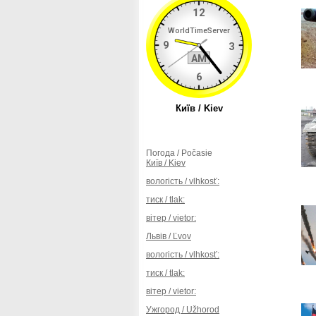
Погода / Počasie
Київ / Kiev
вологість / vlhkosť:
тиск / tlak:
вітер / vietor:
Львів / Ľvov
вологість / vlhkosť:
тиск / tlak:
вітер / vietor:
Ужгород / Užhorod