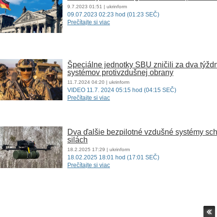
9.7.2023
01:51
| ukrinform
09.07.2023 02:23 hod (01:23 SEČ)
Prečítajte si viac
Špeciálne jednotky SBU zničili za dva týžd
systémov protivzdušnej obrany
11.7.2024
04:20
| ukrinform
VIDEO 11.7. 2024 05:15 hod (04:15 SEČ)
Prečítajte si viac
Dva ďalšie bezpilotné vzdušné systémy sch
silách
18.2.2025
17:29
| ukrinform
18.02.2025 18:01 hod (17:01 SEČ)
Prečítajte si viac