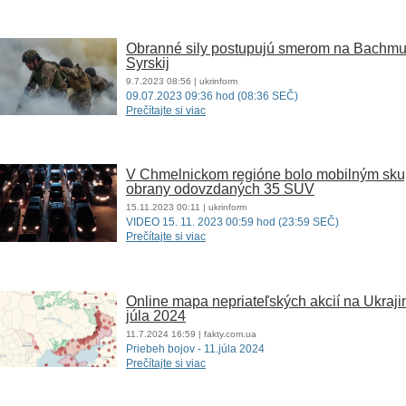
Obranné sily postupujú smerom na Bachmut
Syrskij
9.7.2023
08:56
| ukrinform
09.07.2023 09:36 hod (08:36 SEČ)
Prečítajte si viac
V Chmelnickom regióne bolo mobilným sku
obrany odovzdaných 35 SUV
15.11.2023
00:11
| ukrinform
VIDEO 15. 11. 2023 00:59 hod (23:59 SEČ)
Prečítajte si viac
Online mapa nepriateľských akcií na Ukrajin
júla 2024
11.7.2024
16:59
| fakty.com.ua
Priebeh bojov - 11.júla 2024
Prečítajte si viac