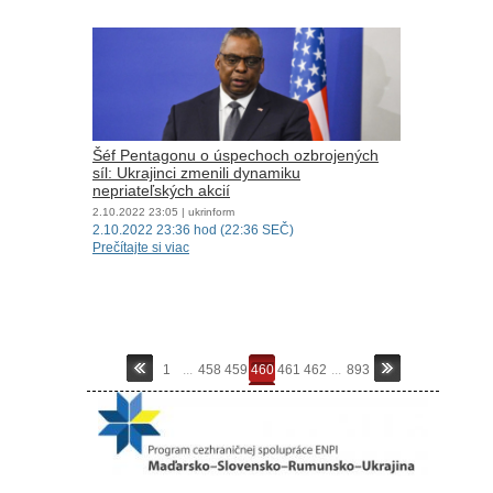
Šéf Pentagonu o úspechoch ozbrojených
síl: Ukrajinci zmenili dynamiku
nepriateľských akcií
2.10.2022
23:05
| ukrinform
2.10.2022 23:36 hod (22:36 SEČ)
Prečítajte si viac
1
...
458
459
460
461
462
...
893