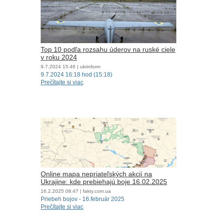
Top 10 podľa rozsahu úderov na ruské ciele
v roku 2024
9.7.2024
15:46
| ukrinform
9.7.2024 16:18 hod (15:18)
Prečítajte si viac
Online mapa nepriateľských akcií na
Ukrajine: kde prebiehajú boje 16.02.2025
16.2.2025
08:47
| fakty.com.ua
Priebeh bojov - 16.február 2025
Prečítajte si viac