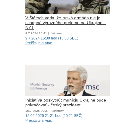
V Štátoch veria, že ruská armáda nie je
schopná výrazného prelomu na Ukrajine –
NYT
9.7.2024
15:41
| ukrinform
9.7.2024 16:30 hod (15:30 SEČ)
Prečítajte si viac
Iniciatíva poskytnúť muníciu Ukrajine bude
pokračovať - ​​český prezident
15.2.2025
20:27
| ukrinform
15.02.2025 21:21 hod (20:21 SEČ)
Prečítajte si viac