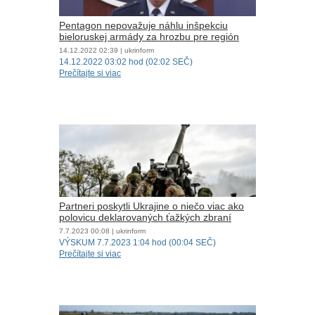
Pentagon nepovažuje náhlu inšpekciu
bieloruskej armády za hrozbu pre región
14.12.2022
02:39
| ukrinform
14.12.2022 03:02 hod (02:02 SEČ)
Prečítajte si viac
Partneri poskytli Ukrajine o niečo viac ako
polovicu deklarovaných ťažkých zbraní
7.7.2023
00:08
| ukrinform
VÝSKUM 7.7.2023 1:04 hod (00:04 SEČ)
Prečítajte si viac