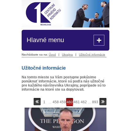
+
Hlavné menu
Nachádzate sa na:
Úvod
|
Ukrajina
|
Užitočné informácie
Užitočné informácie
Na tomto mieste sa Vám postupne pokúsime
ponúknuť informácie, ktoré sú podľa nás užitočné
pre každého návštevníka Ukrajiny, poprípade sú to
informácie na ktoré ste sa dopytovali.
1
...
458
459
460
461
462
...
893