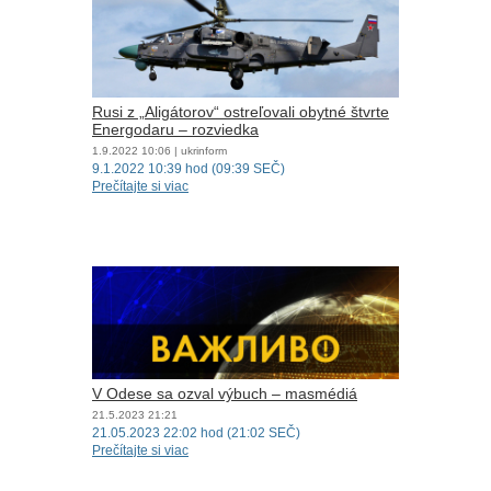
Rusi z „Aligátorov“ ostreľovali obytné štvrte
Energodaru – rozviedka
1.9.2022
10:06
| ukrinform
9.1.2022 10:39 hod (09:39 SEČ)
Prečítajte si viac
V Odese sa ozval výbuch – masmédiá
21.5.2023
21:21
21.05.2023 22:02 hod (21:02 SEČ)
Prečítajte si viac