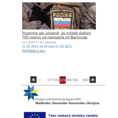
Pozemné sily oznámili, že vyčistili ďalších
700 metrov od nepriateľa pri Bachmute
21.5.2023
17:35
| ukrinform
21.05.2023 18:29 hod (17:29 SEČ)
Prečítajte si viac
1
...
577
578
579
580
581
...
893