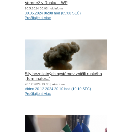
Voronež v Rusku – WP
30.5.2024
06:03
| ukrinform
30.05.2024 06:08 hod (05:08 SEČ)
Prečítajte si viac
Sily bezpilotných systémov zničili ruského
„Terminátora“
20.12.2024
19:35
| ukrinform
Video 20.12.2024 20:10 hod (19:10 SEČ)
Prečítajte si viac