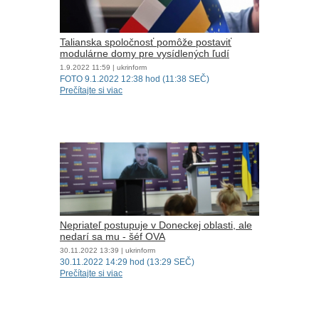
Talianska spoločnosť pomôže postaviť
modulárne domy pre vysídlených ľudí
1.9.2022
11:59
| ukrinform
FOTO 9.1.2022 12:38 hod (11:38 SEČ)
Prečítajte si viac
Nepriateľ postupuje v Doneckej oblasti, ale
nedarí sa mu - šéf OVA
30.11.2022
13:39
| ukrinform
30.11.2022 14:29 hod (13:29 SEČ)
Prečítajte si viac