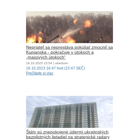
Nepriateľ sa neprestáva pokúšať zmocniť sa
Kupjanska - pokračuje v útokoch a
„masových útokoch“
16.10.2023
15:54
| ukrinform
16.10.2023 16:47 hod (15:47 SEČ)
Prečítajte si viac
Štáty sú znepokojené údermi ukrajinských
bezpilotných lietadiel na strategické radary