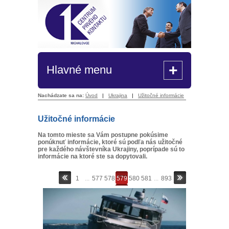
+
Hlavné menu
Nachádzate sa na:
Úvod
|
Ukrajina
|
Užitočné informácie
Užitočné informácie
Na tomto mieste sa Vám postupne pokúsime
ponúknuť informácie, ktoré sú podľa nás užitočné
pre každého návštevníka Ukrajiny, poprípade sú to
informácie na ktoré ste sa dopytovali.
1
...
577
578
579
580
581
...
893