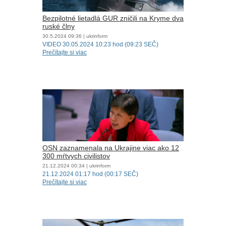
Bezpilotné lietadlá GUR zničili na Kryme dva
ruské člny
30.5.2024
09:36
| ukrinform
VIDEO 30.05.2024 10:23 hod (09:23 SEČ)
Prečítajte si viac
OSN zaznamenala na Ukrajine viac ako 12
300 mŕtvych civilistov
21.12.2024
00:34
| ukrinform
21.12.2024 01:17 hod (00:17 SEČ)
Prečítajte si viac