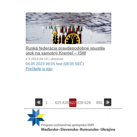
Ruská federácia pravdepodobne spustila
útok na samotný Kremeľ – ISW
4.5.2023
08:13
| ukrinform
04.05.2023 09:05 hod (08:05 SEČ)
Prečítajte si viac
1
...
625
626
627
628
629
...
892