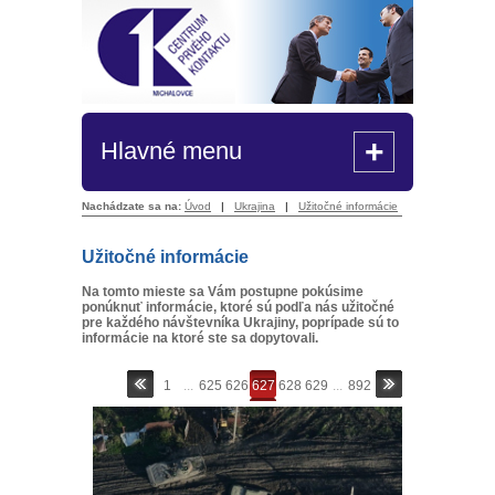
+
Hlavné menu
Nachádzate sa na:
Úvod
|
Ukrajina
|
Užitočné informácie
Užitočné informácie
Na tomto mieste sa Vám postupne pokúsime
ponúknuť informácie, ktoré sú podľa nás užitočné
pre každého návštevníka Ukrajiny, poprípade sú to
informácie na ktoré ste sa dopytovali.
1
...
625
626
627
628
629
...
892