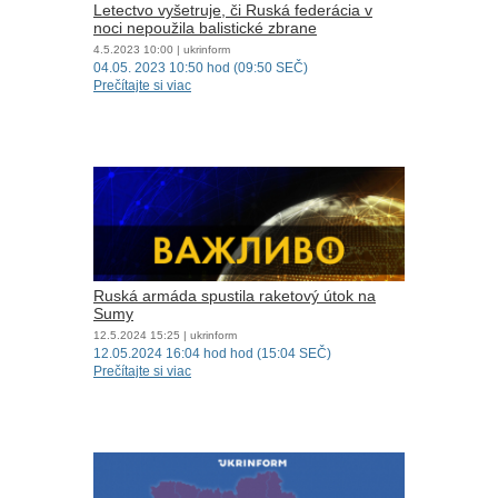
Letectvo vyšetruje, či Ruská federácia v
noci nepoužila balistické zbrane
4.5.2023
10:00
| ukrinform
​​​​​​​04.05. 2023 10:50 hod (09:50 SEČ)
Prečítajte si viac
Ruská armáda spustila raketový útok na
Sumy
12.5.2024
15:25
| ukrinform
12.05.2024 16:04 hod hod (15:04 SEČ)
Prečítajte si viac