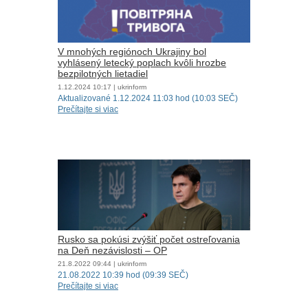
V mnohých regiónoch Ukrajiny bol
vyhlásený letecký poplach kvôli hrozbe
bezpilotných lietadiel
1.12.2024
10:17
| ukrinform
Aktualizované 1.12.2024 11:03 hod (10:03 SEČ)
Prečítajte si viac
Rusko sa pokúsi zvýšiť počet ostreľovania
na Deň nezávislosti – OP
21.8.2022
09:44
| ukrinform
21.08.2022 10:39 hod (09:39 SEČ)
Prečítajte si viac