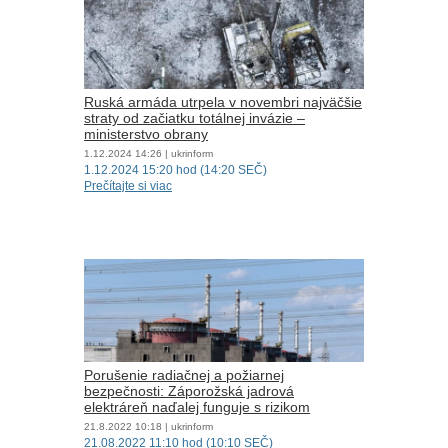
Ruská armáda utrpela v novembri najväčšie
straty od začiatku totálnej invázie –
ministerstvo obrany
1.12.2024
14:26
| ukrinform
1.12.2024 15:20 hod (14:20 SEČ)
Prečítajte si viac
Porušenie radiačnej a požiarnej
bezpečnosti: Záporožská jadrová
elektráreň naďalej funguje s rizikom
21.8.2022
10:18
| ukrinform
21.08.2022 11:10 hod (10:10 SEČ)