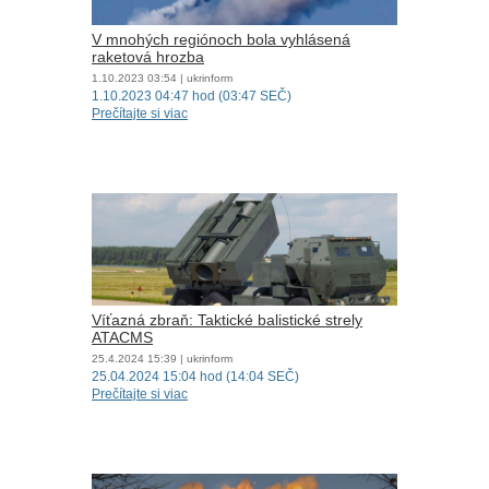
V mnohých regiónoch bola vyhlásená
raketová hrozba
1.10.2023
03:54
| ukrinform
1.10.2023 04:47 hod (03:47 SEČ)
Prečítajte si viac
Víťazná zbraň: Taktické balistické strely
ATACMS
25.4.2024
15:39
| ukrinform
25.04.2024 15:04 hod (14:04 SEČ)
Prečítajte si viac