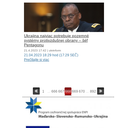
Ukrajina najviac potrebuje pozemné
systémy protivzdušnej obrany – šéf
Pentagonu
21.4.2023
17:42
| ukrinform
21.04.2023 18:29 hod (17:29 SEČ)
Prečítajte si viac
1
...
666
667
668
669
670
...
892