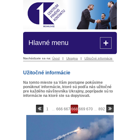
+
Hlavné menu
Nachádzate sa na:
Úvod
|
Ukrajina
|
Užitočné informácie
Užitočné informácie
Na tomto mieste sa Vám postupne pokúsime
ponúknuť informácie, ktoré sú podľa nás užitočné
pre každého návštevníka Ukrajiny, poprípade sú to
informácie na ktoré ste sa dopytovali.
1
...
666
667
668
669
670
...
892