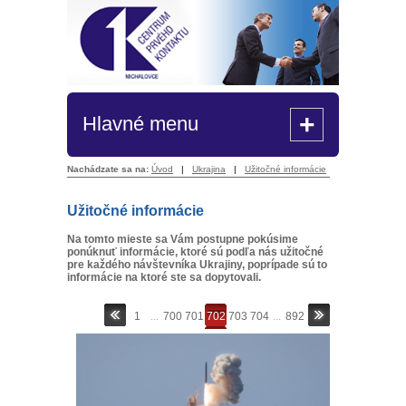
+
Hlavné menu
Nachádzate sa na:
Úvod
|
Ukrajina
|
Užitočné informácie
Užitočné informácie
Na tomto mieste sa Vám postupne pokúsime
ponúknuť informácie, ktoré sú podľa nás užitočné
pre každého návštevníka Ukrajiny, poprípade sú to
informácie na ktoré ste sa dopytovali.
1
...
700
701
702
703
704
...
892