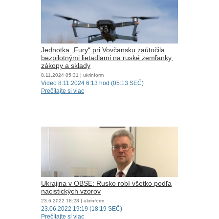
Jednotka „Fury“ pri Vovčansku zaútočila
bezpilotnými lietadlami na ruské zemľanky,
zákopy a sklady
8.11.2024
05:31
| ukrinform
Video 8.11.2024 6:13 hod (05:13 SEČ)
Prečítajte si viac
Ukrajina v OBSE: Rusko robí všetko podľa
nacistických vzorov
23.6.2022
18:28
| ukrinform
23.06.2022 19:19 (18:19 SEČ)
Prečítajte si viac