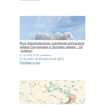
Rusi delostrelectvom ostreľovali pohraničné
oblasti Černigivskej a Sumskej oblasti – 18
„príletov“
17.11.2022
15:54
| ukrinform
17.11.2022 16:45 hod (15:45 SEČ)
Prečítajte si viac