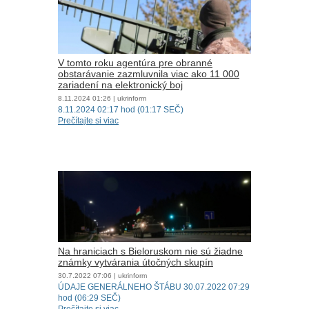
V tomto roku agentúra pre obranné
obstarávanie zazmluvnila viac ako 11 000
zariadení na elektronický boj
8.11.2024
01:26
| ukrinform
8.11.2024 02:17 hod (01:17 SEČ)
Prečítajte si viac
Na hraniciach s Bieloruskom nie sú žiadne
známky vytvárania útočných skupín
30.7.2022
07:06
| ukrinform
ÚDAJE GENERÁLNEHO ŠTÁBU 30.07.2022 07:29
hod (06:29 SEČ)