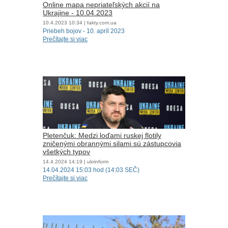
Online mapa nepriateľských akcií na
Ukrajine - 10.04.2023
10.4.2023
10:34
| fakty.com.ua
Priebeh bojov - 10. apríl 2023
Prečítajte si viac
Pletenčuk: Medzi loďami ruskej flotily
zničenými obrannými silami sú zástupcovia
všetkých typov
14.4.2024
14:19
| ukrinform
14.04.2024 15:03 hod (14:03 SEČ)
Prečítajte si viac