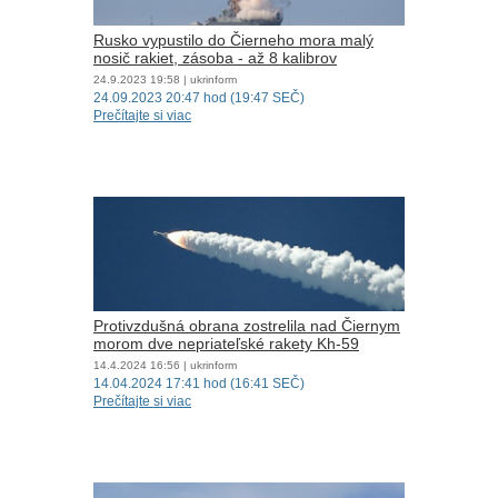
Rusko vypustilo do Čierneho mora malý
nosič rakiet, zásoba - až 8 kalibrov
24.9.2023
19:58
| ukrinform
24.09.2023 20:47 hod (19:47 SEČ)
Prečítajte si viac
Protivzdušná obrana zostrelila nad Čiernym
morom dve nepriateľské rakety Kh-59
14.4.2024
16:56
| ukrinform
14.04.2024 17:41 hod (16:41 SEČ)
Prečítajte si viac