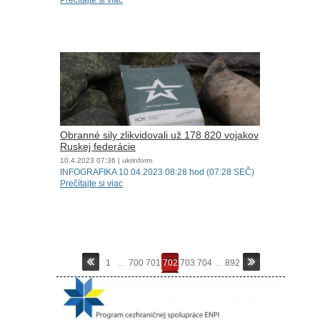
Prečítajte si viac
Obranné sily zlikvidovali už 178 820 vojakov
Ruskej federácie
10.4.2023
07:36
| ukrinform
INFOGRAFIKA 10.04.2023 08:28 hod (07:28 SEČ)
Prečítajte si viac
1
...
700
701
702
703
704
...
892