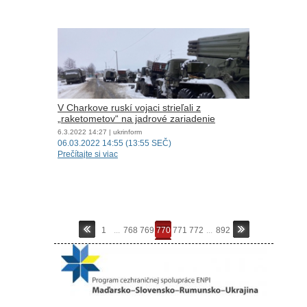
V Charkove ruskí vojaci strieľali z
„raketometov“ na jadrové zariadenie
6.3.2022
14:27
| ukrinform
06.03.2022 14:55 (13:55 SEČ)
Prečítajte si viac
1
...
768
769
770
771
772
...
892