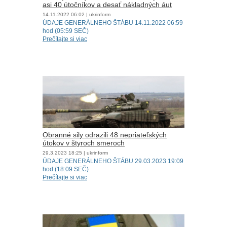
asi 40 útočníkov a desať nákladných áut
14.11.2022
06:02
| ukrinform
ÚDAJE GENERÁLNEHO ŠTÁBU 14.11.2022 06:59
hod (05:59 SEČ)
Prečítajte si viac
Obranné sily odrazili 48 nepriateľských
útokov v štyroch smeroch
29.3.2023
18:25
| ukrinform
ÚDAJE GENERÁLNEHO ŠTÁBU 29.03.2023 19:09
hod (18:09 SEČ)
Prečítajte si viac