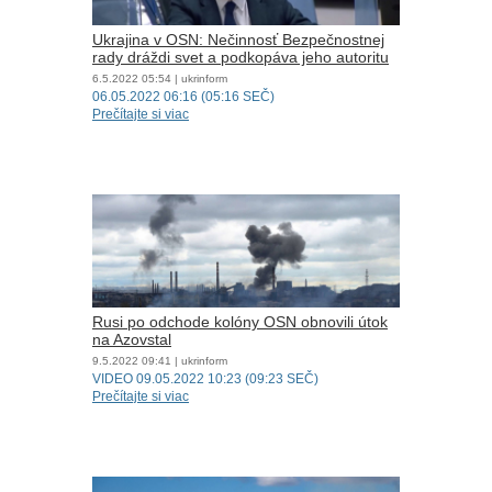
Ukrajina v OSN: Nečinnosť Bezpečnostnej
rady dráždi svet a podkopáva jeho autoritu
6.5.2022
05:54
| ukrinform
06.05.2022 06:16 (05:16 SEČ)
Prečítajte si viac
Rusi po odchode kolóny OSN obnovili útok
na Azovstal
9.5.2022
09:41
| ukrinform
VIDEO 09.05.2022 10:23 (09:23 SEČ)
Prečítajte si viac