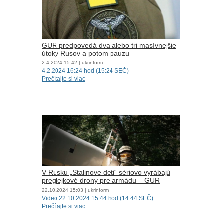
GUR predpovedá dva alebo tri masívnejšie
útoky Rusov a potom pauzu
2.4.2024
15:42
| ukrinform
4.2.2024 16:24 hod (15:24 SEČ)
Prečítajte si viac
V Rusku „Stalinove deti“ sériovo vyrábajú
preglejkové drony pre armádu – GUR
22.10.2024
15:03
| ukrinform
Video 22.10.2024 15:44 hod (14:44 SEČ)
Prečítajte si viac