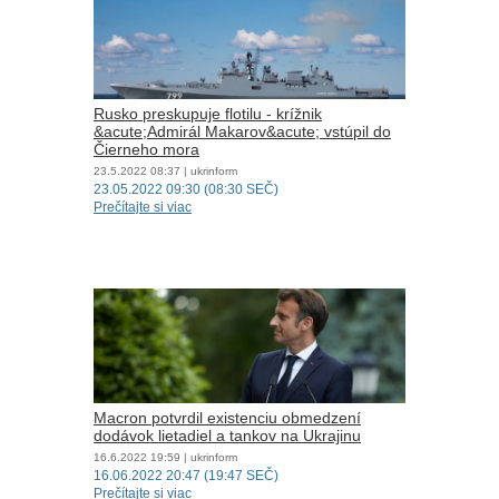
Rusko preskupuje flotilu - krížnik
&acute;Admirál Makarov&acute; vstúpil do
Čierneho mora
23.5.2022
08:37
| ukrinform
23.05.2022 09:30 (08:30 SEČ)
Prečítajte si viac
Macron potvrdil existenciu obmedzení
dodávok lietadiel a tankov na Ukrajinu
16.6.2022
19:59
| ukrinform
16.06.2022 20:47 (19:47 SEČ)
Prečítajte si viac