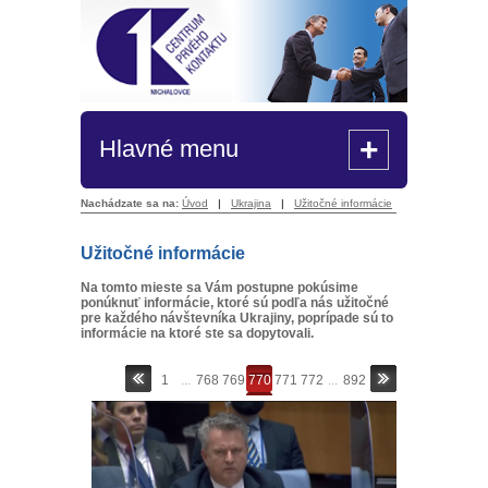
+
Hlavné menu
Nachádzate sa na:
Úvod
|
Ukrajina
|
Užitočné informácie
Užitočné informácie
Na tomto mieste sa Vám postupne pokúsime
ponúknuť informácie, ktoré sú podľa nás užitočné
pre každého návštevníka Ukrajiny, poprípade sú to
informácie na ktoré ste sa dopytovali.
1
...
768
769
770
771
772
...
892