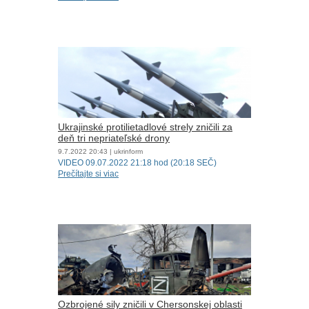
Ukrajinské protilietadlové strely zničili za
deň tri nepriateľské drony
9.7.2022
20:43
| ukrinform
VIDEO 09.07.2022 21:18 hod (20:18 SEČ)
Prečítajte si viac
Ozbrojené sily zničili v Chersonskej oblasti