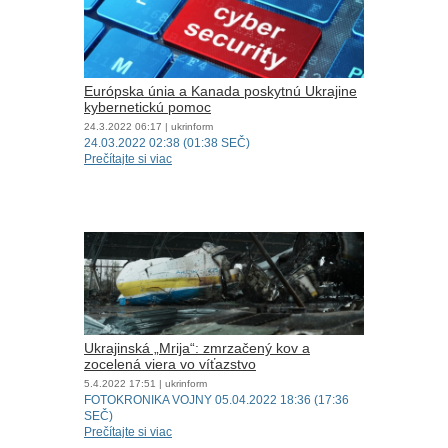
Európska únia a Kanada poskytnú Ukrajine
kybernetickú pomoc
24.3.2022
06:17
| ukrinform
24.03.2022 02:38 (01:38 SEČ)
Prečítajte si viac
Ukrajinská „Mrija“: zmrzačený kov a
zocelená viera vo víťazstvo
5.4.2022
17:51
| ukrinform
FOTOKRONIKA VOJNY 05.04.2022 18:36 (17:36
SEČ)
Prečítajte si viac