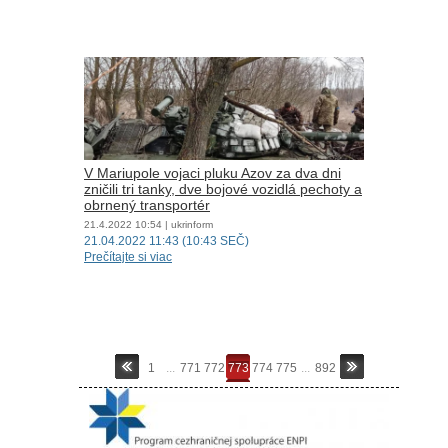
V Mariupole vojaci pluku Azov za dva dni
zničili tri tanky, dve bojové vozidlá pechoty a
obrnený transportér
21.4.2022
10:54
| ukrinform
21.04.2022 11:43 (10:43 SEČ)
Prečítajte si viac
1
...
771
772
773
774
775
...
892