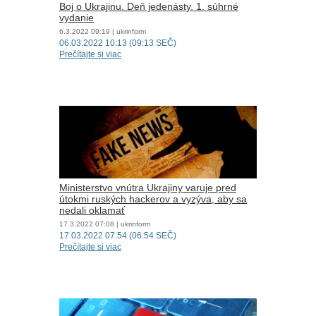
Boj o Ukrajinu. Deň jedenásty. 1. súhrné
vydanie
6.3.2022
09:19
| ukrinform
06.03.2022 10:13 (09:13 SEČ)
Prečítajte si viac
Ministerstvo vnútra Ukrajiny varuje pred
útokmi ruských hackerov a vyzýva, aby sa
nedali oklamať
17.3.2022
07:08
| ukrinform
17.03.2022 07:54 (06:54 SEČ)
Prečítajte si viac