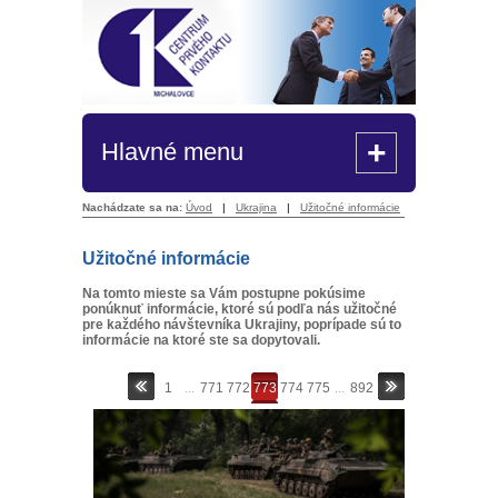
+
Hlavné menu
Nachádzate sa na:
Úvod
|
Ukrajina
|
Užitočné informácie
Užitočné informácie
Na tomto mieste sa Vám postupne pokúsime
ponúknuť informácie, ktoré sú podľa nás užitočné
pre každého návštevníka Ukrajiny, poprípade sú to
informácie na ktoré ste sa dopytovali.
1
...
771
772
773
774
775
...
892