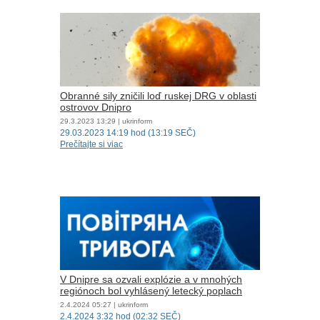
Obranné sily zničili loď ruskej DRG v oblasti
ostrovov Dnipro
29.3.2023
13:29
| ukrinform
29.03.2023 14:19 hod (13:19 SEČ)
Prečítajte si viac
V Dnipre sa ozvali explózie a v mnohých
regiónoch bol vyhlásený letecký poplach
2.4.2024
05:27
| ukrinform
2.4.2024 3:32 hod (02:32 SEČ)