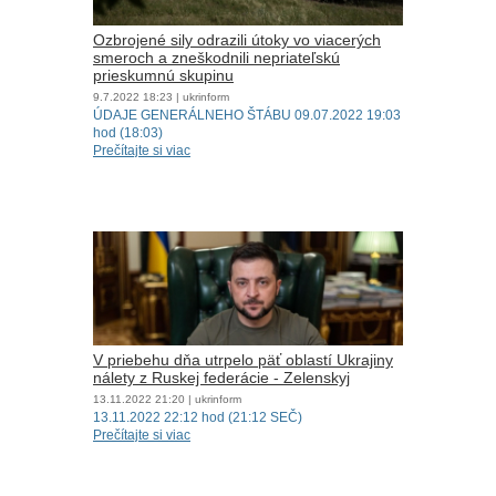
Ozbrojené sily odrazili útoky vo viacerých
smeroch a zneškodnili nepriateľskú
prieskumnú skupinu
9.7.2022
18:23
| ukrinform
ÚDAJE GENERÁLNEHO ŠTÁBU 09.07.2022 19:03
hod (18:03)
Prečítajte si viac
V priebehu dňa utrpelo päť oblastí Ukrajiny
nálety z Ruskej federácie - Zelenskyj
13.11.2022
21:20
| ukrinform
13.11.2022 22:12 hod (21:12 SEČ)
Prečítajte si viac