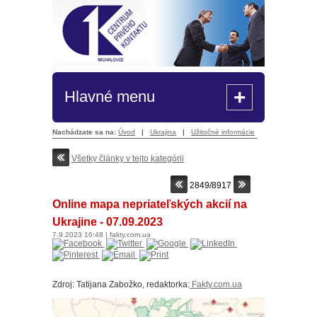
+
Hlavné menu
Nachádzate sa na:
Úvod
|
Ukrajina
|
Užitočné informácie
Všetky články v tejto kategórii
2849/8917
Online mapa nepriateľských akcií na
Ukrajine - 07.09.2023
7.9.2023
16:48
|
fakty.com.ua
Zdroj: Tatijana Zabožko, redaktorka:
F
akty.com.ua