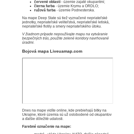
červené oblasti
- územie zajaté okupantmi;
čierna farba
- územie Krymu a ORDLO;
ružová farba
- územie Podnesterska.
Na mape Deep State sú tiež vyznačené nepriateľské
jednotky, nepriateľské veliteľstvá, nepriateľské letiská,
nepriateľské flotily a smery nepriateľského útoku.
V žiadnom prípade nepoužívajte mapu na vytváranie
bezpečných trás, použite zelené koridory navrhované
úradmi.
Bojová mapa Liveuamap.com
Dnes na mape vidíte online, kde prebiehajú bitky na
Ukrajine, ktoré územia sú už oslobodené od okupantov
a ďalšie dôležité udalosti.
Farebné označenie na mape: