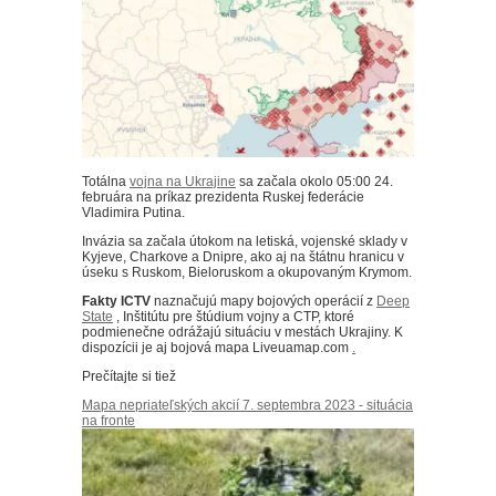
Totálna
vojna na Ukrajine
sa začala okolo 05:00 24.
februára na príkaz prezidenta Ruskej federácie
Vladimira Putina.
Invázia sa začala útokom na letiská, vojenské sklady v
Kyjeve, Charkove a Dnipre, ako aj na štátnu hranicu v
úseku s Ruskom, Bieloruskom a okupovaným Krymom.
Fakty ICTV
naznačujú mapy bojových operácií z
Deep
State
, Inštitútu pre štúdium vojny a CTP, ktoré
podmienečne odrážajú situáciu v mestách Ukrajiny.
K
dispozícii je aj bojová mapa Liveuamap.com
.
Prečítajte si tiež
Mapa nepriateľských akcií 7. septembra 2023 - situácia
na fronte