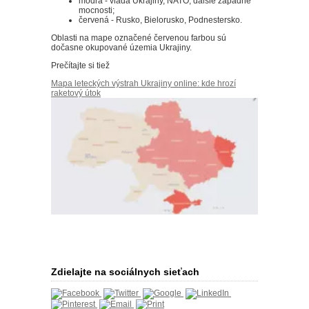
modrá - vláda Ukrajiny, NATO, ďalšie západné
mocnosti;
červená - Rusko, Bielorusko, Podnestersko.
Oblasti na mape označené červenou farbou sú
dočasne okupované územia Ukrajiny.
Prečítajte si tiež
Mapa leteckých výstrah Ukrajiny online: kde hrozí
raketový útok
Zdielajte na sociálnych sieťach