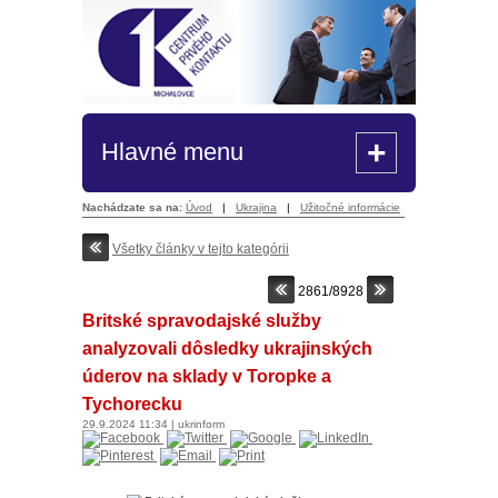
+
Hlavné menu
Nachádzate sa na:
Úvod
|
Ukrajina
|
Užitočné informácie
Všetky články v tejto kategórii
2861/8928
Britské spravodajské služby
analyzovali dôsledky ukrajinských
úderov na sklady v Toropke a
Tychorecku
29.9.2024
11:34
|
ukrinform