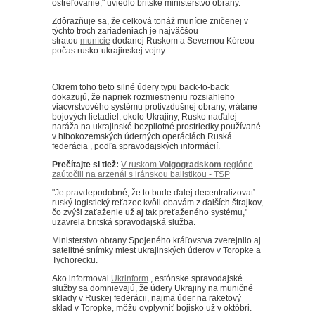
ostreľovanie," uviedlo britské ministerstvo obrany.
Zdôrazňuje sa, že celková tonáž munície zničenej v
týchto troch zariadeniach je najväčšou
stratou
munície
dodanej Ruskom a Severnou Kóreou
počas rusko-ukrajinskej vojny.
Okrem toho tieto silné údery typu back-to-back
dokazujú, že napriek rozmiestneniu rozsiahleho
viacvrstvového systému protivzdušnej obrany, vrátane
bojových lietadiel, okolo Ukrajiny, Rusko naďalej
naráža na ukrajinské bezpilotné prostriedky používané
v hlbokozemských úderných operáciách Ruská
federácia , podľa spravodajských informácií.
Prečítajte si tiež:
V ruskom
Volgogradskom
regióne
zaútočili na arzenál s iránskou balistikou - TSP
"Je pravdepodobné, že to bude ďalej decentralizovať
ruský logistický reťazec kvôli obavám z ďalších štrajkov,
čo zvýši zaťaženie už aj tak preťaženého systému,"
uzavrela britská spravodajská služba.
Ministerstvo obrany Spojeného kráľovstva zverejnilo aj
satelitné snímky miest ukrajinských úderov v Toropke a
Tychorecku.
Ako informoval
Ukrinform
, estónske spravodajské
služby sa domnievajú, že údery Ukrajiny na muničné
sklady v Ruskej federácii, najmä úder na raketový
sklad v Toropke, môžu ovplyvniť bojisko už v októbri.