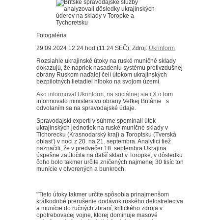
Fotogaléria
29.09.2024 12:24 hod (11:24 SEČ); Zdroj:
Ukrinform
Rozsiahle ukrajinské útoky na ruské muničné sklady
dokazujú, že napriek nasadeniu systému protivzdušnej
obrany Ruskom naďalej čelí útokom ukrajinských
bezpilotných lietadiel hlboko na svojom území.
Ako informoval Ukrinform, na sociálnej sieti X
o tom
informovalo ministerstvo obrany Veľkej Británie
s
odvolaním sa na spravodajské údaje.
Spravodajskí experti v súhrne spomínali útok
ukrajinských jednotiek na ruské muničné sklady v
Tichorecku (Krasnodarský kraj) a Toroptsku (Tverská
oblasť) v noci z 20. na 21. septembra. Analytici tiež
naznačili, že v predvečer 18. septembra Ukrajina
úspešne zaútočila na ďalší sklad v Toropke, v dôsledku
čoho bolo takmer určite zničených najmenej 30 tisíc ton
munície v otvorených a bunkroch.
"Tieto útoky takmer určite spôsobia prinajmenšom
krátkodobé prerušenie dodávok ruského delostrelectva
a munície do ručných zbraní, kritického zdroja v
opotrebovacej vojne, ktorej dominuje masové