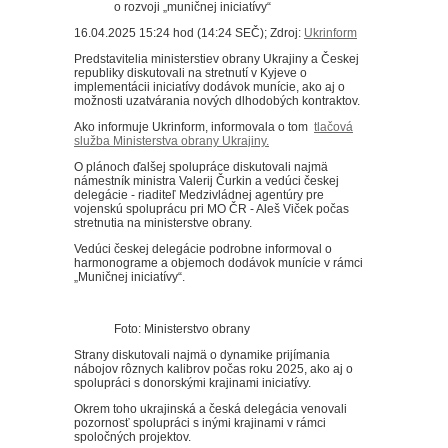
16.04.2025 15:24 hod (14:24 SEČ); Zdroj:
Ukrinform
Predstavitelia ministerstiev obrany Ukrajiny a Českej
republiky diskutovali na stretnutí v Kyjeve o
implementácii iniciatívy dodávok munície, ako aj o
možnosti uzatvárania nových dlhodobých kontraktov.
Ako informuje Ukrinform, informovala o tom
tlačová
služba Ministerstva obrany Ukrajiny.
O plánoch ďalšej spolupráce diskutovali najmä
námestník ministra Valerij Čurkin a vedúci českej
delegácie - riaditeľ Medzivládnej agentúry pre
vojenskú spoluprácu pri MO ČR - Aleš Viček počas
stretnutia na ministerstve obrany.
Vedúci českej delegácie podrobne informoval o
harmonograme a objemoch dodávok munície v rámci
„Muničnej iniciatívy“.
Foto: Ministerstvo obrany
Strany diskutovali najmä o dynamike prijímania
nábojov rôznych kalibrov počas roku 2025, ako aj o
spolupráci s donorskými krajinami iniciatívy.
Okrem toho ukrajinská a česká delegácia venovali
pozornosť spolupráci s inými krajinami v rámci
spoločných projektov.