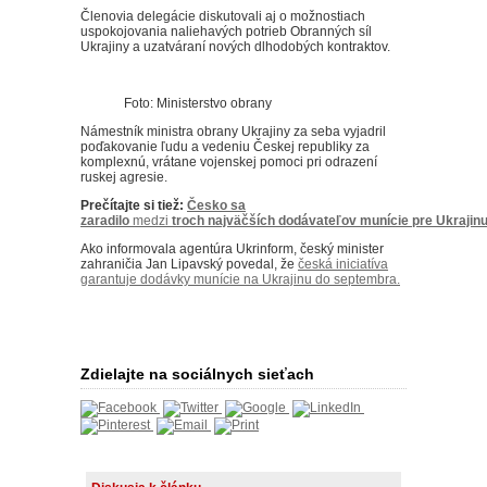
Členovia delegácie diskutovali aj o možnostiach
uspokojovania naliehavých potrieb Obranných síl
Ukrajiny a uzatváraní nových dlhodobých kontraktov.
Foto: Ministerstvo obrany
Námestník ministra obrany Ukrajiny za seba vyjadril
poďakovanie ľudu a vedeniu Českej republiky za
komplexnú, vrátane vojenskej pomoci pri odrazení
ruskej agresie.
Prečítajte si tiež:
Česko
sa
zaradilo
medzi
troch
najväčších
dodávateľov
munície
pre
Ukrajin
Ako informovala agentúra Ukrinform, český minister
zahraničia Jan Lipavský povedal, že
česká iniciatíva
garantuje dodávky munície na Ukrajinu do septembra.
Zdielajte na sociálnych sieťach