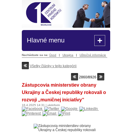
+
Hlavné menu
Nachádzate sa na:
Úvod
|
Ukrajina
|
Užitočné informácie
Všetky články v tejto kategórii
2860/8926
Zástupcovia ministerstiev obrany
Ukrajiny a Českej republiky rokovali o
rozvoji „muničnej iniciatívy“
16.4.2025
14:31
|
ukrinform