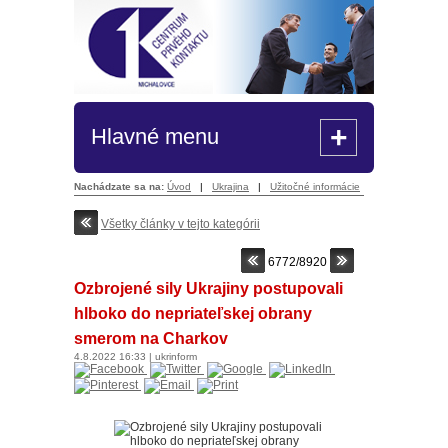
+
Hlavné menu
Nachádzate sa na:
Úvod
|
Ukrajina
|
Užitočné informácie
Všetky články v tejto kategórii
6772/8920
Ozbrojené sily Ukrajiny postupovali
hlboko do nepriateľskej obrany
smerom na Charkov
4.8.2022
16:33
|
ukrinform