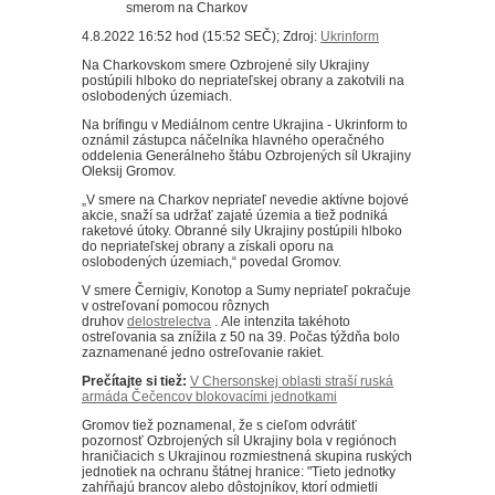
4.8.2022 16:52 hod (15:52 SEČ); Zdroj:
Ukrinform
Na Charkovskom smere Ozbrojené sily Ukrajiny
postúpili hlboko do nepriateľskej obrany a zakotvili na
oslobodených územiach.
Na brífingu v Mediálnom centre Ukrajina - Ukrinform to
oznámil zástupca náčelníka hlavného operačného
oddelenia Generálneho štábu Ozbrojených síl Ukrajiny
Oleksij Gromov.
„V smere na Charkov nepriateľ nevedie aktívne bojové
akcie, snaží sa udržať zajaté územia a tiež podniká
raketové útoky.
Obranné sily Ukrajiny postúpili hlboko
do nepriateľskej obrany a získali oporu na
oslobodených územiach,“ povedal Gromov.
V smere Černigiv, Konotop a Sumy nepriateľ pokračuje
v ostreľovaní pomocou rôznych
druhov
delostrelectva
.
Ale intenzita takéhoto
ostreľovania sa znížila z 50 na 39. Počas týždňa bolo
zaznamenané jedno ostreľovanie rakiet.
Prečítajte si tiež:
V Chersonskej oblasti straší ruská
armáda Čečencov blokovacími jednotkami
Gromov tiež poznamenal, že s cieľom odvrátiť
pozornosť Ozbrojených síl Ukrajiny bola v regiónoch
hraničiacich s Ukrajinou rozmiestnená skupina ruských
jednotiek na ochranu štátnej hranice: "Tieto jednotky
zahŕňajú brancov alebo dôstojníkov, ktorí odmietli