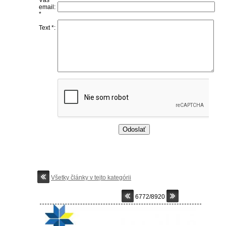
Váš
email:
*
Text *:
Všetky články v tejto kategórii
6772/8920