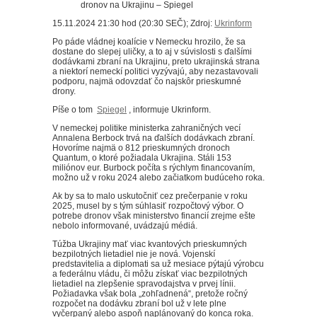
15.11.2024 21:30 hod (20:30 SEČ); Zdroj:
Ukrinform
Po páde vládnej koalície v Nemecku hrozilo, že sa
dostane do slepej uličky, a to aj v súvislosti s ďalšími
dodávkami zbraní na Ukrajinu, preto ukrajinská strana
a niektorí nemeckí politici vyzývajú, aby nezastavovali
podporu, najmä odovzdať čo najskôr prieskumné
drony.
Píše o tom
Spiegel
, informuje Ukrinform.
V nemeckej politike ministerka zahraničných vecí
Annalena Berbock trvá na ďalších dodávkach zbraní.
Hovoríme najmä o 812 prieskumných dronoch
Quantum, o ktoré požiadala Ukrajina. Stáli 153
miliónov eur. Burbock počíta s rýchlym financovaním,
možno už v roku 2024 alebo začiatkom budúceho roka.
Ak by sa to malo uskutočniť cez prečerpanie v roku
2025, musel by s tým súhlasiť rozpočtový výbor. O
potrebe dronov však ministerstvo financií zrejme ešte
nebolo informované, uvádzajú médiá.
Túžba Ukrajiny mať viac kvantových prieskumných
bezpilotných lietadiel nie je nová. Vojenskí
predstavitelia a diplomati sa už mesiace pýtajú výrobcu
a federálnu vládu, či môžu získať viac bezpilotných
lietadiel na zlepšenie spravodajstva v prvej línii.
Požiadavka však bola „zohľadnená“, pretože ročný
rozpočet na dodávku zbraní bol už v lete plne
vyčerpaný alebo aspoň naplánovaný do konca roka.