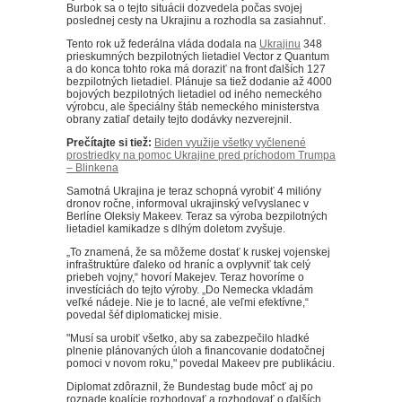
Burbok sa o tejto situácii dozvedela počas svojej
poslednej cesty na Ukrajinu a rozhodla sa zasiahnuť.
Tento rok už federálna vláda dodala na
Ukrajinu
348
prieskumných bezpilotných lietadiel Vector z Quantum
a do konca tohto roka má doraziť na front ďalších 127
bezpilotných lietadiel.
Plánuje sa tiež dodanie až 4000
bojových bezpilotných lietadiel od iného nemeckého
výrobcu, ale špeciálny štáb nemeckého ministerstva
obrany zatiaľ detaily tejto dodávky nezverejnil.
Prečítajte si tiež:
Biden využije všetky vyčlenené
prostriedky na pomoc Ukrajine pred príchodom Trumpa
– Blinkena
Samotná Ukrajina je teraz schopná vyrobiť 4 milióny
dronov ročne, informoval ukrajinský veľvyslanec v
Berlíne Oleksiy Makeev. Teraz sa výroba bezpilotných
lietadiel kamikadze s dlhým doletom zvyšuje.
„To znamená, že sa môžeme dostať k ruskej vojenskej
infraštruktúre ďaleko od hraníc a ovplyvniť tak celý
priebeh vojny,“ hovorí Makejev. Teraz hovoríme o
investíciách do tejto výroby. „Do Nemecka vkladám
veľké nádeje. Nie je to lacné, ale veľmi efektívne,“
povedal šéf diplomatickej misie.
"Musí sa urobiť všetko, aby sa zabezpečilo hladké
plnenie plánovaných úloh a financovanie dodatočnej
pomoci v novom roku," povedal Makeev pre publikáciu.
Diplomat zdôraznil, že Bundestag bude môcť aj po
rozpade koalície rozhodovať a rozhodovať o ďalších