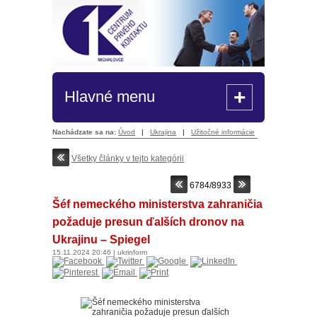
+
Hlavné menu
Nachádzate sa na:
Úvod
|
Ukrajina
|
Užitočné informácie
Všetky články v tejto kategórii
6784/8933
Šéf nemeckého ministerstva zahraničia
požaduje presun ďalších dronov na
Ukrajinu – Spiegel
15.11.2024
20:46
|
ukrinform