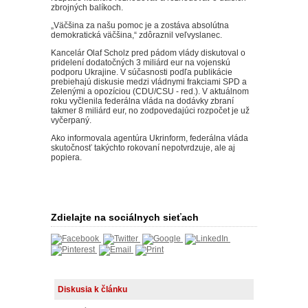
zbrojných balíkoch.
„Väčšina za našu pomoc je a zostáva absolútna
demokratická väčšina,“ zdôraznil veľvyslanec.
Kancelár Olaf Scholz pred pádom vlády diskutoval o
pridelení dodatočných 3 miliárd eur na vojenskú
podporu Ukrajine. V súčasnosti podľa publikácie
prebiehajú diskusie medzi vládnymi frakciami SPD a
Zelenými a opozíciou (CDU/CSU - red.). V aktuálnom
roku vyčlenila federálna vláda na dodávky zbraní
takmer 8 miliárd eur, no zodpovedajúci rozpočet je už
vyčerpaný.
Ako informovala agentúra Ukrinform, federálna vláda
skutočnosť takýchto rokovaní nepotvrdzuje, ale aj
popiera.
Zdielajte na sociálnych sieťach
Diskusia k článku