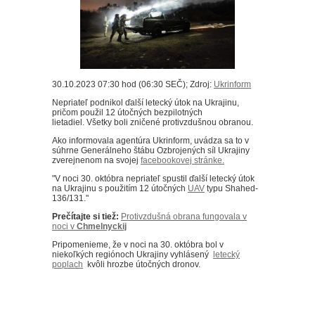
30.10.2023 07:30 hod (06:30 SEČ); Zdroj:
Ukrinform
Nepriateľ podnikol ďalší letecký útok na Ukrajinu,
pričom použil 12 útočných bezpilotných
lietadiel.
Všetky boli zničené protivzdušnou obranou.
Ako informovala agentúra Ukrinform, uvádza sa to v
súhrne Generálneho štábu Ozbrojených síl Ukrajiny
zverejnenom na svojej
facebookovej stránke.
"V noci 30. októbra nepriateľ spustil ďalší letecký útok
na Ukrajinu s použitím 12 útočných
UAV
typu Shahed-
136/131."
Prečítajte si tiež:
Protivzdušná obrana fungovala v
noci
v
Chmelnyckij
Pripomenieme, že v noci na 30. októbra bol v
niekoľkých regiónoch Ukrajiny vyhlásený
letecký
poplach
kvôli hrozbe útočných dronov.