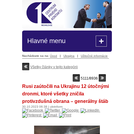
+
Hlavné menu
Nachádzate sa na:
Úvod
|
Ukrajina
|
Užitočné informácie
Všetky články v tejto kategórii
5111/8936
Rusi zaútočili na Ukrajinu 12 útočnými
dronmi, ktoré všetky zničila
protivzdušná obrana – generálny štáb
30.10.2023
06:38
|
ukrinform