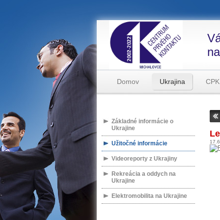
Vá
na
Domov
Ukrajina
CPK
Základné informácie o
Ukrajine
Le
17.
Užitočné informácie
Videoreporty z Ukrajiny
Rekreácia a oddych na
Ukrajine
Elektromobilita na Ukrajine