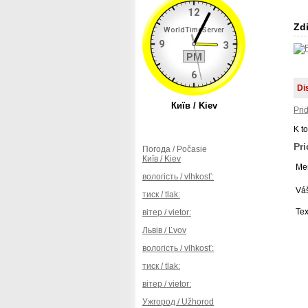
Zdi
Di
Pri
K t
Pr
Погода / Počasie
Київ / Kiev
Men
вологість / vlhkosť:
Váš
тиск / tlak:
Tex
вітер / vietor:
Львів / Ľvov
вологість / vlhkosť:
тиск / tlak:
вітер / vietor:
Ужгород / Užhorod