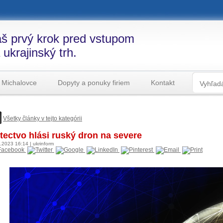
š prvý krok pred vstupom
 ukrajinský trh.
 Michalovce
Dopyty a ponuky firiem
Kontakt
Všetky články v tejto kategórii
tectvo hlási ruský dron na severe
6.2023
16:14
|
ukrinform