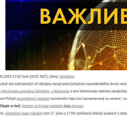
06.2023 17:02 hod (16:02 SEČ); Zdroj:
Ukrinform
ušné sily ozbrojených síl Ukrajiny varujú pred pohybom nepriateľského dronu ne
 informovala agentúra Ukrinform, v telegrame
o tom informovalo letectvo ukrajinsk
zor! Pohyb
bezpilotných lietadiel
neznámeho typu bol zaznamenaný na severe," uvá
ítajte si tiež:
Votrelci na Kryme nahlásili
útok
dronom
dľa
výstražnej mapy Ukrajiny
bol 17. júna o 17:08 vyhlásený letecký poplach v oblas