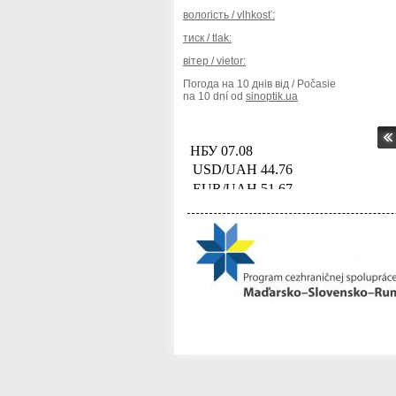
вологість / vlhkosť:
тиск / tlak:
вітер / vietor:
Погода на 10 днів від / Počasie
na 10 dní od
sinoptik.ua