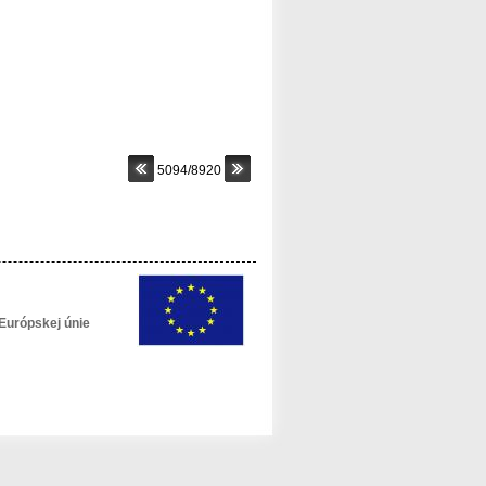
5094/8920
Európskej únie