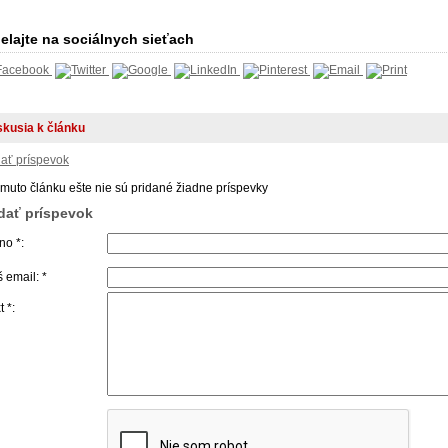
elajte na sociálnych sieťach
skusia k článku
dať príspevok
omuto článku ešte nie sú pridané žiadne príspevky
idať príspevok
o *:
 email: *
t *: