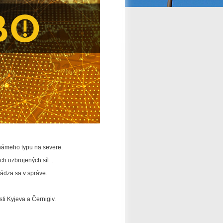
známeho typu na severe.
ých ozbrojených síl
.
dza sa v správe.
ti Kyjeva a Černigiv.