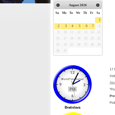
August
2026
Su
Mo
Tu
We
Th
Fr
Sa
1
2
3
4
5
6
7
8
9
10
11
12
13
14
15
16
17
18
19
20
21
22
23
24
25
26
27
28
29
30
31
17.
Vzd
Ako
"Po
Preč
Po