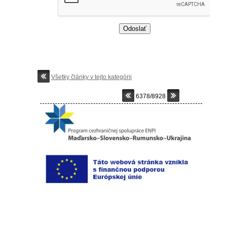
Všetky články v tejto kategórii
6378/8928