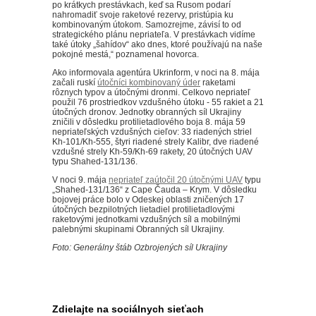
po krátkych prestávkach, keď sa Rusom podarí
nahromadiť svoje raketové rezervy, pristúpia ku
kombinovaným útokom. Samozrejme, závisí to od
strategického plánu nepriateľa. V prestávkach vidíme
také útoky „šahídov“ ako dnes, ktoré používajú na naše
pokojné mestá,“ poznamenal hovorca.
Ako informovala agentúra Ukrinform, v noci na 8. mája
začali ruskí
útočníci kombinovaný úder
raketami
rôznych typov a útočnými dronmi. Celkovo nepriateľ
použil 76 prostriedkov vzdušného útoku - 55 rakiet a 21
útočných dronov. Jednotky obranných síl Ukrajiny
zničili v dôsledku protilietadlového boja 8. mája 59
nepriateľských vzdušných cieľov: 33 riadených striel
Kh-101/Kh-555, štyri riadené strely Kalibr, dve riadené
vzdušné strely Kh-59/Kh-69 rakety, 20 útočných UAV
typu Shahed-131/136.
V noci 9. mája
nepriateľ zaútočil 20 útočnými UAV
typu
„Shahed-131/136“ z Cape Čauda – Krym. V dôsledku
bojovej práce bolo v Odeskej oblasti zničených 17
útočných bezpilotných lietadiel protilietadlovými
raketovými jednotkami vzdušných síl a mobilnými
palebnými skupinami Obranných síl Ukrajiny.
Foto: Generálny štáb Ozbrojených síl Ukrajiny
Zdielajte na sociálnych sieťach