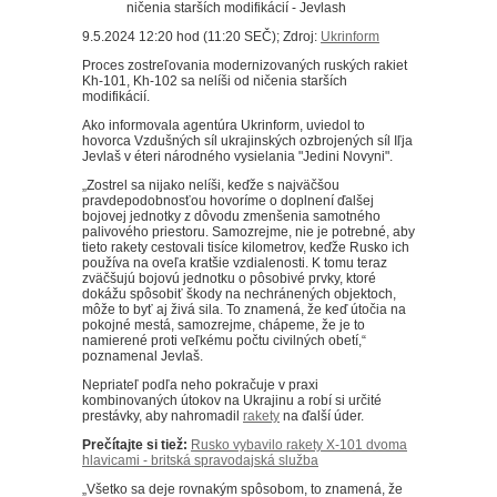
9.5.2024 12:20 hod (11:20 SEČ); Zdroj:
Ukrinform
Proces zostreľovania modernizovaných ruských rakiet
Kh-101, Kh-102 sa nelíši od ničenia starších
modifikácií.
Ako informovala agentúra Ukrinform, uviedol to
hovorca Vzdušných síl ukrajinských ozbrojených síl Iľja
Jevlaš v éteri národného vysielania "Jedini Novyni".
„Zostrel sa nijako nelíši, keďže s najväčšou
pravdepodobnosťou hovoríme o doplnení ďalšej
bojovej jednotky z dôvodu zmenšenia samotného
palivového priestoru. Samozrejme, nie je potrebné, aby
tieto rakety cestovali tisíce kilometrov, keďže Rusko ich
používa na oveľa kratšie vzdialenosti. K tomu teraz
zväčšujú bojovú jednotku o pôsobivé prvky, ktoré
dokážu spôsobiť škody na nechránených objektoch,
môže to byť aj živá sila. To znamená, že keď útočia na
pokojné mestá, samozrejme, chápeme, že je to
namierené proti veľkému počtu civilných obetí,“
poznamenal Jevlaš.
Nepriateľ podľa neho pokračuje v praxi
kombinovaných útokov na Ukrajinu a robí si určité
prestávky, aby nahromadil
rakety
na ďalší úder.
Prečítajte si tiež:
Rusko vybavilo rakety X-101 dvoma
hlavicami - britská spravodajská služba
„Všetko sa deje rovnakým spôsobom, to znamená, že