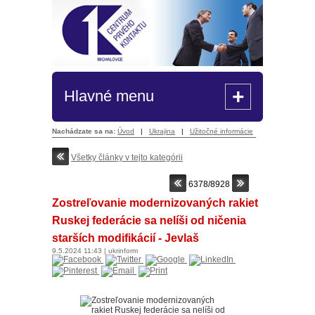
+
Hlavné menu
Nachádzate sa na:
Úvod
|
Ukrajina
|
Užitočné informácie
Všetky články v tejto kategórii
6378/8928
Zostreľovanie modernizovaných rakiet
Ruskej federácie sa nelíši od ničenia
starších modifikácií - Jevlaš
9.5.2024
11:43
|
ukrinform