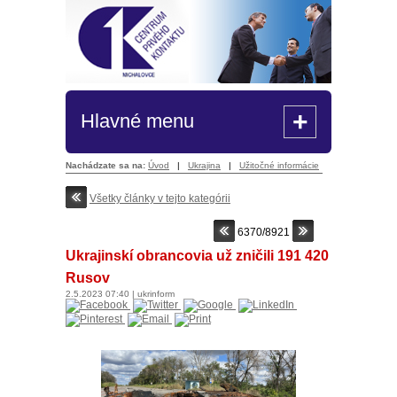
+
Hlavné menu
Nachádzate sa na:
Úvod
|
Ukrajina
|
Užitočné informácie
Všetky články v tejto kategórii
6370/8921
Ukrajinskí obrancovia už zničili 191 420
Rusov
2.5.2023
07:40
|
ukrinform