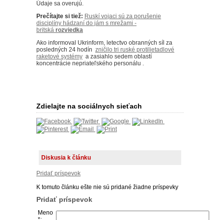
Údaje sa overujú.
Prečítajte si tiež:
Ruskí vojaci sú za porušenie
disciplíny hádzaní do jám s mrežami -
britská
rozviedka
Ako informoval Ukrinform, letectvo obranných síl za
posledných 24 hodín
zničilo tri ruské protilietadlové
raketové systémy
a zasiahlo sedem oblastí
koncentrácie nepriateľského personálu .
Zdielajte na sociálnych sieťach
Diskusia k článku
Pridať príspevok
K tomuto článku ešte nie sú pridané žiadne príspevky
Pridať príspevok
Meno
*: