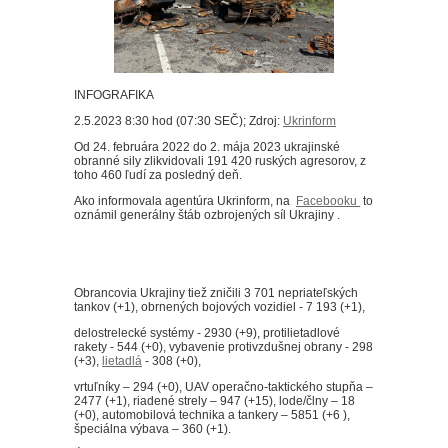
INFOGRAFIKA
2.5.2023 8:30 hod (07:30 SEČ); Zdroj:
Ukrinform
Od 24. februára 2022 do 2. mája 2023 ukrajinské
obranné sily zlikvidovali 191 420 ruských agresorov, z
toho 460 ľudí za posledný deň.
Ako informovala agentúra Ukrinform, na
Facebooku
to
oznámil generálny štáb ozbrojených síl Ukrajiny .
Obrancovia Ukrajiny tiež zničili 3 701 nepriateľských
tankov (+1), obrnených bojových vozidiel - 7 193 (+1),
delostrelecké systémy - 2930 (+9), protilietadlové
rakety - 544 (+0), vybavenie protivzdušnej obrany - 298
(+3),
lietadlá
- 308 (+0),
vrtuľníky – 294 (+0), UAV operačno-taktického stupňa –
2477 (+1), riadené strely ‒ 947 (+15), lode/člny ‒ 18
(+0), automobilová technika a tankery – 5851 (+6 ),
špeciálna výbava ‒ 360 (+1).