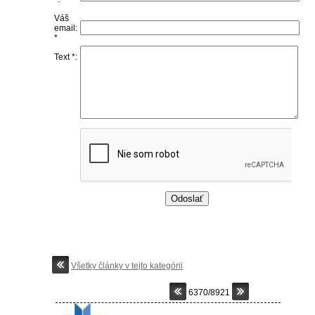
Váš
email:
*
Text *:
Všetky články v tejto kategórii
6370/8921