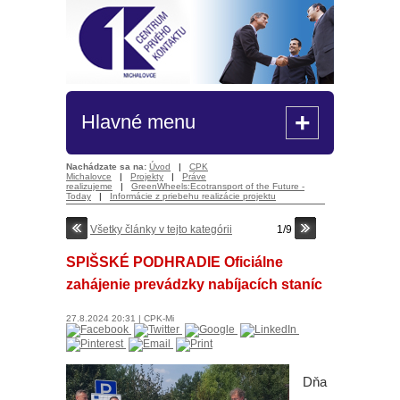
+
Hlavné menu
Nachádzate sa na:
Úvod
|
CPK
Michalovce
|
Projekty
|
Práve
realizujeme
|
GreenWheels:Ecotransport of the Future -
Today
|
Informácie z priebehu realizácie projektu
Všetky články v tejto kategórii
1/9
SPIŠSKÉ PODHRADIE Oficiálne
zahájenie prevádzky nabíjacích staníc
27.8.2024
20:31
|
CPK-Mi
Dňa