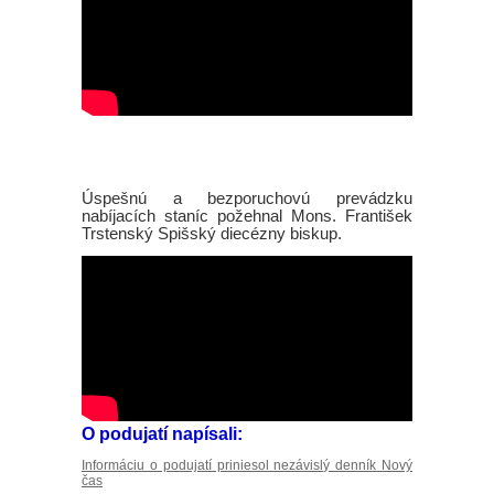
Úspešnú a bezporuchovú prevádzku
nabíjacích staníc požehnal Mons. František
Trstenský Spišský diecézny biskup.
O podujatí napísali:
Informáciu o podujatí priniesol nezávislý denník Nový
čas