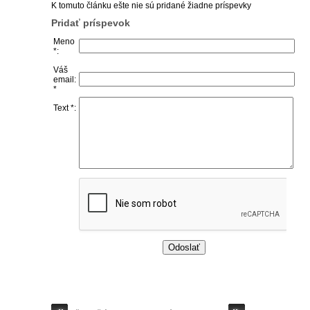
K tomuto článku ešte nie sú pridané žiadne príspevky
Pridať príspevok
Meno
*:
Váš
email:
*
Text *: