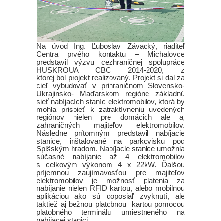
Na úvod Ing. Ľuboslav Závacký, riaditeľ
Centra prvého kontaktu – Michalovce
predstavil výzvu cezhraničnej spolupráce
HUSKROUA CBC 2014-2020, z
ktorej bol projekt realizovaný. Projekt si dal za
cieľ vybudovať v prihraničnom Slovensko-
Ukrajinsko- Maďarskom regióne základnú
sieť nabíjacích staníc elektromobilov, ktorá by
mohla prispieť k zatraktívneniu uvedených
regiónov nielen pre domácich ale aj
zahraničných majiteľov elektromobilov.
Následne prítomným predstavil nabíjacie
stanice, inštalované na parkovisku pod
Spišským hradom. Nabíjacie stanice umožnia
súčasné nabíjanie až 4 elektromobilov
s celkovým výkonom 4 x 22kW. Ďalšou
príjemnou zaujímavosťou pre majiteľov
elektromobilov je možnosť platenia za
nabíjanie nielen RFID kartou, alebo mobilnou
aplikáciou ako sú doposiaľ zvyknutí, ale
taktiež aj bežnou platobnou kartou pomocou
platobného terminálu umiestneného na
nabíjacej stanici.