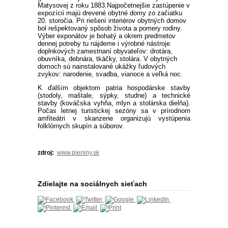
Matysovej z roku 1883.
Najpočetnejšie zastúpenie v
expozícii majú drevené obytné domy zo začiatku
20. storočia. Pri riešení interiérov obytných domov
bol rešpektovaný spôsob života a pomery rodiny.
Výber exponátov je bohatý a okrem predmetov
dennej potreby tu nájdeme i výrobné nástroje
doplnkových zamestnaní obyvateľov: drotára,
obuvníka, debnára, tkáčky, stolára. V obytných
domoch sú nainstalované ukážky ľudových
zvykov: narodenie, svadba, vianoce a veľká noc.
K ďalším objektom patria hospodárske stavby
(stodoly, maštale, sýpky, studne) a technické
stavby (kováčska vyhňa, mlyn a stolárska dielňa).
Počas letnej turistickej sezóny sa v prírodnom
amfiteátri v skanzene organizujú vystúpenia
folklórnych skupín a súborov.
zdroj:
www.pieniny.sk
Zdielajte na sociálnych sieťach