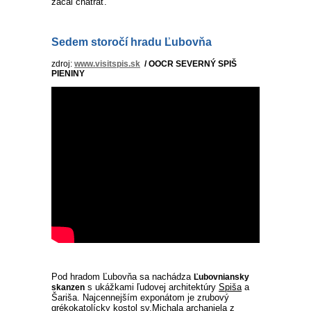
začal chátrať.
Sedem storočí hradu Ľubovňa
zdroj:
www.visitspis.sk
/ OOCR SEVERNÝ SPIŠ
PIENINY
Pod hradom Ľubovňa sa nachádza
Ľubovniansky
s ukážkami ľudovej architektúry
Spiša
a
skanzen
Šariša. Najcennejším exponátom je zrubový
grékokatolícky kostol sv.Michala archanjela z