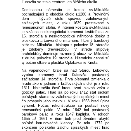
Ľubovňa sa stala centrom len širšieho okolia.
Dominantou námestia je kostol sv.Mikuláša
pochádzajúci z obdobia okolo r.1280 a Provinčný
dom - bývalé sídlo správcu zálohovaných
spišských miest, v roku 1639 prestavané v
renesančnom slohu. V interiéri kostola sv.Mikuláša
je vzácna neskorogotická kamenná krstiteľnica zo
16. storočia a neskorogotické náhrobné dosky z
pieskovca a červeného mramoru. Hlavný barokový
oltár sv. Mikuláša - biskupa z polovice 18. storočia
je zdobený drevorezbou. V strede stĺpovej
architektúry dominuje rozmerný obraz sv. Mikuláša
z druhej polovice 19. storočia. Historicky cenné sú
aj bočné oltáre a plastika Oplakávanie Krista.
Na vápencovom brale sa nad Starou Ľubovňou
vypína kamenný
postavený
hrad Ľubovňa
začiatkom 14. storočia. Prvá písomná zmienka o
hrade ako o jednom z kráľovských sídiel je z roku
1311. Najstaršiu časť hradu tvorí hlavná veža a
gotický palác. Hrad sa po roku 1412 stal sídlom
poľských starostov zálohovaných spišských miest
čo prospelo jeho rozvoju. V roku 1553 hrad úplne
vyhorel. Počas rekonštrukcie sa postavil nový
renesančný palác. V roku 1642 bol postavený
barokový palác a roku 1647 kaplnka.
V rokoch
1655 až 1661 v ňom boli pred Švédmi ukryté
poľské korunovačné klenoty. Po roku 1772 po
skončení poľského zálohu spišských miest hrad