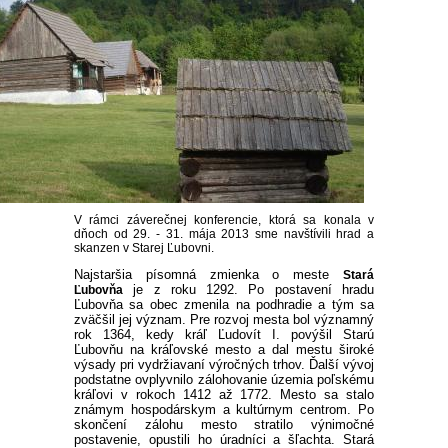
V rámci záverečnej konferencie, ktorá sa konala v
dňoch od 29. - 31. mája 2013 sme navštívili hrad a
skanzen v Starej Ľubovni.
Najstaršia písomná zmienka o meste
Stará
je z roku 1292. Po postavení hradu
Ľubovňa
Ľubovňa sa obec zmenila na podhradie a tým sa
zväčšil jej význam. Pre rozvoj mesta bol významný
rok 1364, kedy kráľ Ľudovít I. povýšil Starú
Ľubovňu na kráľovské mesto a dal mestu široké
výsady pri vydržiavaní výročných trhov. Ďalší vývoj
podstatne ovplyvnilo zálohovanie územia poľskému
kráľovi v rokoch 1412 až 1772. Mesto sa stalo
známym hospodárskym a kultúrnym centrom. Po
skončení zálohu mesto stratilo výnimočné
postavenie, opustili ho úradníci a šľachta. Stará