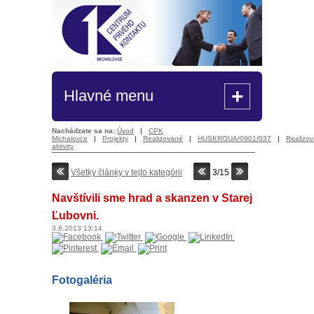
+
Hlavné menu
Nachádzate sa na:
Úvod
|
CPK
Michalovce
|
Projekty
|
Realizované
|
HUSKROUA/0901/037
|
Realizo
aktivity
Všetky články v tejto kategórii
3/15
Navštívili sme hrad a skanzen v Starej
Ľubovni.
3.6.2013
13:14
Fotogaléria