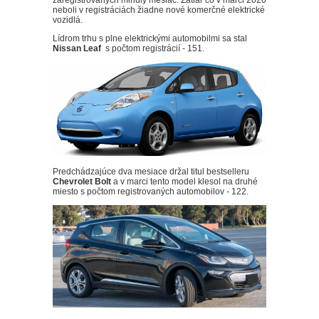
zaregistrovaných minulý mesiac. Zatiaľ čo v marci 2020
neboli v registráciách žiadne nové komerčné elektrické
vozidlá.
Lídrom trhu s plne elektrickými automobilmi sa stal
Nissan Leaf
s počtom registrácií - 151.
Predchádzajúce dva mesiace držal titul bestselleru
Chevrolet Bolt
a v marci tento model klesol na druhé
miesto s počtom registrovaných automobilov - 122.