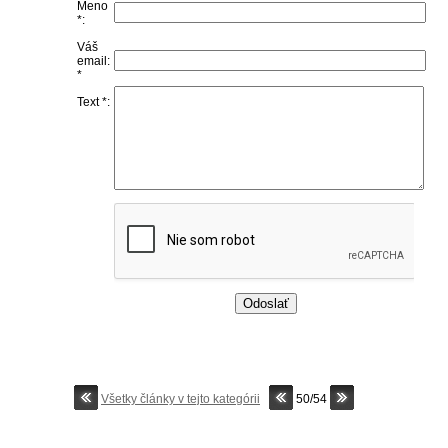
Meno
*:
Váš
email:
*
Text *:
Všetky články v tejto kategórii
50/54