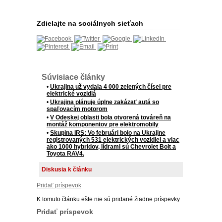
Zdielajte na sociálnych sieťach
Súvisiace články
•
Ukrajina už vydala 4 000 zelených čísel pre
elektrické vozidlá
•
Ukrajina plánuje úplne zakázať autá so
spaľovacím motorom
•
V Odeskej oblasti bola otvorená továreň na
montáž komponentov pre elektromobily
•
Skupina IRS: Vo februári bolo na Ukrajine
registrovaných 531 elektrických vozidiel a viac
ako 1000 hybridov, lídrami sú Chevrolet Bolt a
Toyota RAV4.
Diskusia k článku
Pridať príspevok
K tomuto článku ešte nie sú pridané žiadne príspevky
Pridať príspevok