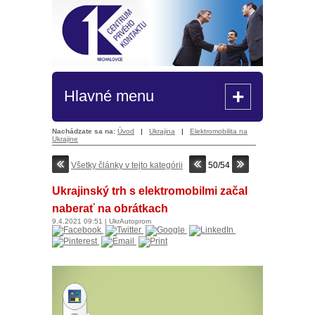
+
Hlavné menu
Nachádzate sa na:
Úvod
|
Ukrajina
|
Elektromobilita na
Ukrajine
Všetky články v tejto kategórii
50/54
Ukrajinský trh s elektromobilmi začal
naberať na obrátkach
9.4.2021
09:51
|
UkrAutoprom