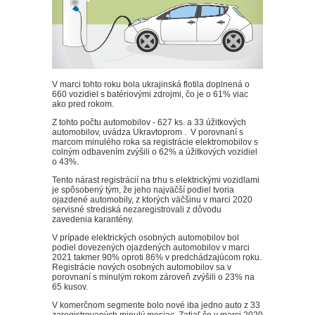
V marci tohto roku bola ukrajinská flotila doplnená o
660 vozidiel s batériovými zdrojmi, čo je o 61% viac
ako pred rokom.
Z tohto počtu automobilov - 627 ks. a 33 úžitkových
automobilov, uvádza Ukravtoprom . V porovnaní s
marcom minulého roka sa registrácie elektromobilov s
colným odbavením zvýšili o 62% a úžitkových vozidiel
o 43%.
Tento nárast registrácií na trhu s elektrickými vozidlami
je spôsobený tým, že jeho najväčší podiel tvoria
ojazdené automobily, z ktorých väčšinu v marci 2020
servisné strediská nezaregistrovali z dôvodu
zavedenia karantény.
V prípade elektrických osobných automobilov bol
podiel dovezených ojazdených automobilov v marci
2021 takmer 90% oproti 86% v predchádzajúcom roku.
Registrácie nových osobných automobilov sa v
porovnaní s minulým rokom zároveň zvýšili o 23% na
65 kusov.
V komerčnom segmente bolo nové iba jedno auto z 33