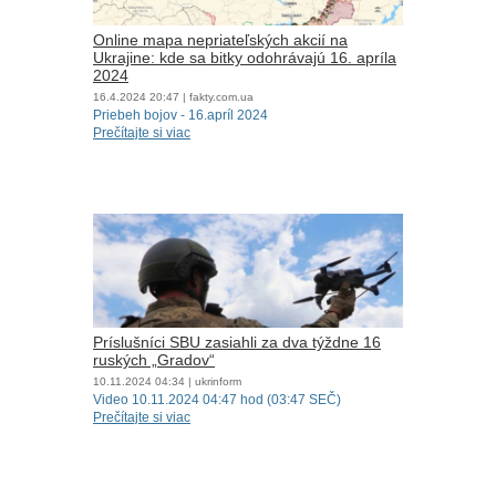
Online mapa nepriateľských akcií na
Ukrajine: kde sa bitky odohrávajú 16. apríla
2024
16.4.2024
20:47
| fakty.com.ua
Priebeh bojov - 16.apríl 2024
Prečítajte si viac
Príslušníci SBU zasiahli za dva týždne 16
ruských „Gradov“
10.11.2024
04:34
| ukrinform
Video 10.11.2024 04:47 hod (03:47 SEČ)
Prečítajte si viac