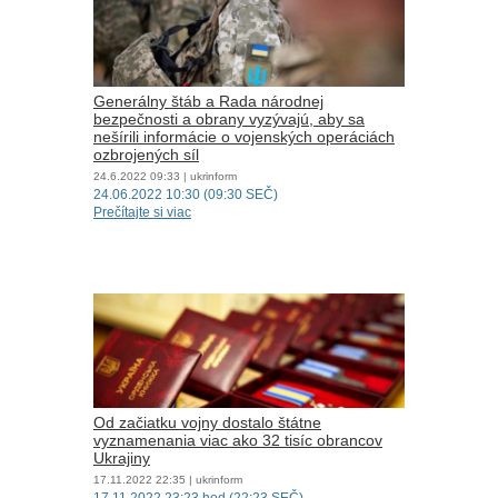
Generálny štáb a Rada národnej
bezpečnosti a obrany vyzývajú, aby sa
nešírili informácie o vojenských operáciách
ozbrojených síl
24.6.2022
09:33
| ukrinform
24.06.2022 10:30 (09:30 SEČ)
Prečítajte si viac
Od začiatku vojny dostalo štátne
vyznamenania viac ako 32 tisíc obrancov
Ukrajiny
17.11.2022
22:35
| ukrinform