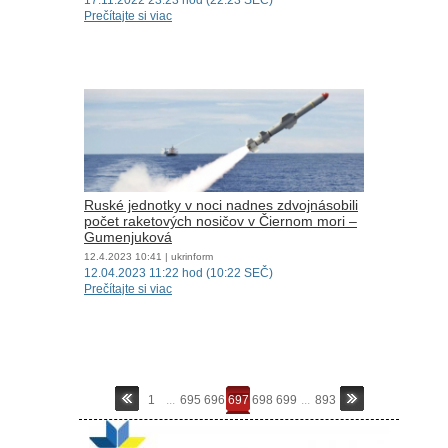
17.11.2022 23:23 hod (22:23 SEČ)
Prečítajte si viac
Ruské jednotky v noci nadnes zdvojnásobili
počet raketových nosičov v Čiernom mori –
Gumenjuková
12.4.2023
10:41
| ukrinform
12.04.2023 11:22 hod (10:22 SEČ)
Prečítajte si viac
1
...
695
696
697
698
699
...
893