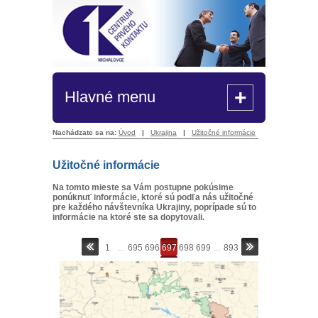
+
Hlavné menu
Nachádzate sa na:
Úvod
|
Ukrajina
|
Užitočné informácie
Užitočné informácie
Na tomto mieste sa Vám postupne pokúsime
ponúknuť informácie, ktoré sú podľa nás užitočné
pre každého návštevníka Ukrajiny, poprípade sú to
informácie na ktoré ste sa dopytovali.
1
...
695
696
697
698
699
...
893