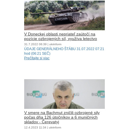
V Doneckej oblasti nepriateľ zaútočí na
pozície ozbrojených síl, využíva letectvo
31.7.2022
06:39
| ukrinform
ÚDAJE GENERÁLNEHO ŠTÁBU 31.07.2022 07:21
hod (06:21 SEČ)
Prečítajte si viac
V smere na Bachmut zničili ozbrojené sily
počas dňa 126 útočníkov a 6 muničných
skladov - Čerevatyj
12.4.2023
11:34
| ukrinform