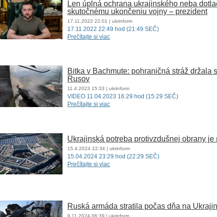
Len úplná ochrana ukrajinského neba dotla
skutočnému ukončeniu vojny – prezident
17.11.2022
22:01
| ukrinform
17.11.2022 22:49 hod (21:49 SEČ)
Prečítajte si viac
Bitka v Bachmute: pohraničná stráž držala s
Rusov
11.4.2023
15:33
| ukrinform
VIDEO 11.04.2023 16:29 hod (15:29 SEČ)
Prečítajte si viac
Ukrajinská potreba protivzdušnej obrany je
15.4.2024
22:34
| ukrinform
15.04.2024 23:29 hod (22:29 SEČ)
Prečítajte si viac
Ruská armáda stratila počas dňa na Ukraji
9.11.2024
06:39
| ukrinform