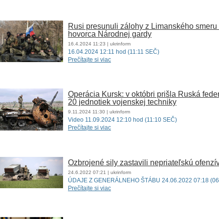
Rusi presunuli zálohy z Limanského smeru 
hovorca Národnej gardy
16.4.2024
11:23
| ukrinform
16.04.2024 12:11 hod (11:11 SEČ)
Prečítajte si viac
Operácia Kursk: v októbri prišla Ruská fed
20 jednotiek vojenskej techniky
9.11.2024
11:30
| ukrinform
Video 11.09.2024 12:10 hod (11:10 SEČ)
Prečítajte si viac
Ozbrojené sily zastavili nepriateľskú ofenzí
24.6.2022
07:21
| ukrinform
ÚDAJE Z GENERÁLNEHO ŠTÁBU 24.06.2022 07:18 (06
Prečítajte si viac