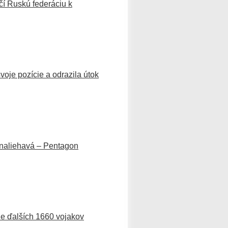
čí Ruskú federáciu k
voje pozície a odrazila útok
 naliehavá – Pentagon
ne ďalších 1660 vojakov