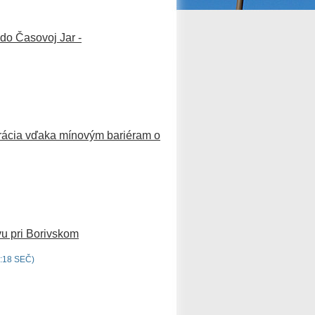
do Časovoj Jar -
erácia vďaka mínovým bariéram o
vu pri Borivskom
:18 SEČ)