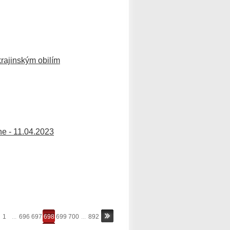
rajinským obilím
ne - 11.04.2023
1
...
696
697
698
699
700
...
892