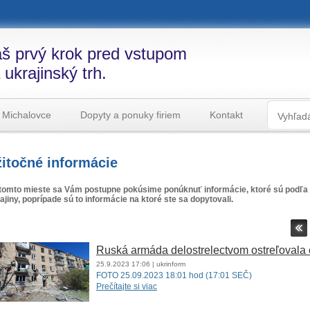
š prvý krok pred vstupom
 ukrajinský trh.
 Michalovce
Dopyty a ponuky firiem
Kontakt
itočné informácie
tomto mieste sa Vám postupne pokúsime ponúknuť informácie, ktoré sú podľa 
ajiny, poprípade sú to informácie na ktoré ste sa dopytovali.
Ruská armáda delostrelectvom ostreľovala
25.9.2023
17:06
| ukrinform
FOTO 25.09.2023 18:01 hod (17:01 SEČ)
Prečítajte si viac