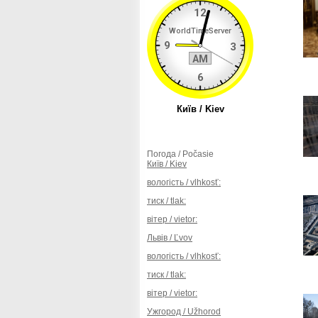
Погода / Počasie
Київ / Kiev
вологість / vlhkosť:
тиск / tlak:
вітер / vietor:
Львів / Ľvov
вологість / vlhkosť:
тиск / tlak:
вітер / vietor:
Ужгород / Užhorod