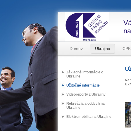
Vá
na
Domov
Ukrajina
CPK
Už
Základné informácie o
Ukrajine
Na 
Ukr
Užitočné informácie
Videoreporty z Ukrajiny
Rekreácia a oddych na
Ukrajine
Elektromobilita na Ukrajine