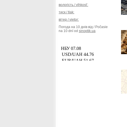
вологість / vlhkosť:
тиск / tlak:
вітер / vietor:
Погода на 10 днів від / Počasie
na 10 dní od
sinoptik.ua