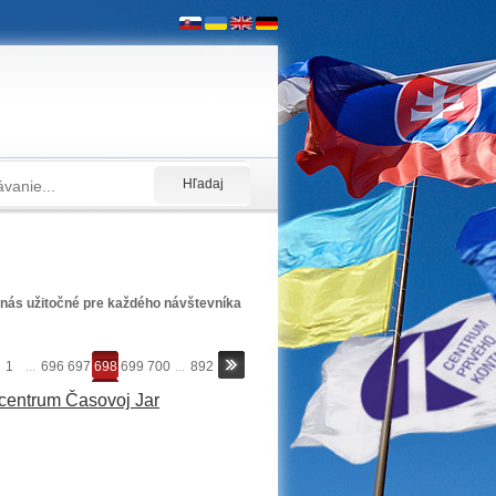
nás užitočné pre každého návštevníka
1
...
696
697
698
699
700
...
892
 centrum Časovoj Jar