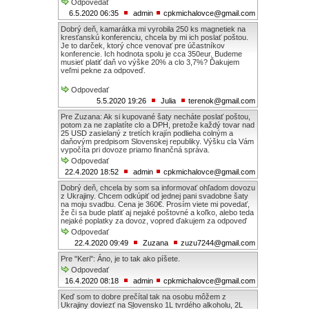
Odpovedať
6.5.2020 06:35
admin
cpkmichalovce@gmail.com
Dobrý deň, kamarátka mi vyrobila 250 ks magnetiek na
kresťanskú konferenciu, chcela by mi ich poslať poštou.
Je to darček, ktorý chce venovať pre účastníkov
konferencie. Ich hodnota spolu je cca 350eur. Budeme
musieť platiť daň vo výške 20% a clo 3,7%? Ďakujem
veľmi pekne za odpoveď.
Odpovedať
5.5.2020 19:26
Julia
terenok@gmail.com
Pre Zuzana: Ak si kupované šaty necháte poslať poštou,
potom za ne zaplatíte clo a DPH, pretože každý tovar nad
25 USD zasielaný z tretích krajín podlieha colným a
daňovým predpisom Slovenskej republiky. Výšku cla Vám
vypočíta pri dovoze priamo finančná správa.
Odpovedať
22.4.2020 18:52
admin
cpkmichalovce@gmail.com
Dobrý deň, chcela by som sa informovať ohľadom dovozu
z Ukrajiny. Chcem odkúpiť od jednej pani svadobne šaty
na moju svadbu. Cena je 360€. Prosím viete mi povedať,
že či sa bude platiť aj nejaké poštovné a koľko, alebo teda
nejaké poplatky za dovoz, vopred ďakujem za odpoveď
Odpovedať
22.4.2020 09:49
Zuzana
zuzu7244@gmail.com
Pre "Keri": Áno, je to tak ako píšete.
Odpovedať
16.4.2020 08:18
admin
cpkmichalovce@gmail.com
Keď som to dobre prečítal tak na osobu môžem z
Ukrajiny doviezť na Slovensko 1L tvrdého alkoholu, 2L