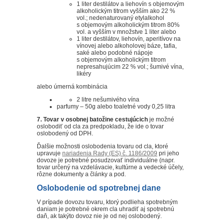
1 liter destilátov a liehovín s objemovým
alkoholickým titrom vyšším ako 22 %
vol.; nedenaturovaný etylalkohol
s objemovým alkoholickým titrom 80%
vol. a vyšším v množstve 1 liter alebo
1 liter destilátov, liehovín, aperitívov na
vínovej alebo alkoholovej báze, tafia,
saké alebo podobné nápoje
s objemovým alkoholickým titrom
nepresahujúcim 22 % vol.; šumivé vína,
likéry
alebo úmerná kombinácia
2 litre nešumivého vína
parfumy – 50g alebo toaletné vody 0,25 litra
7. Tovar v osobnej batožine cestujúcich
je možné
oslobodiť od cla za predpokladu, že ide o tovar
oslobodený od DPH.
Ďalšie možnosti oslobodenia tovaru od cla, ktoré
upravuje
nariadenia Rady (ES) č. 1186/2009
pri jeho
dovoze je potrebné posudzovať individuálne (napr.
tovar určený na vzdelávacie, kultúrne a vedecké účely,
rôzne dokumenty a články a pod.
Oslobodenie od spotrebnej dane
V prípade dovozu tovaru, ktorý podlieha spotrebným
daniam je potrebné okrem cla uhradiť aj spotrebnú
daň, ak takýto dovoz nie je od nej oslobodený.