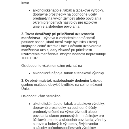
tovar:
alkoholickénápoje, tabak a tabakové výrobky,
dopravné prostriedky na obchodné účely,
predmety na výkon živnosti alebo povolania
okrem prenosných nástrojov pre úžitkové
umenie a slobodné povolania.
2. Tovar dovážaný pri príležitosti uzatvorenia
manželstva
– výbava a zariadenie domácností
patriace osobe, ktorá mení svoje bydlisko z tretej
krajiny na colné územie Únie z dôvodu uzatvorenia
manželstva ako aj dary získané pri príležitosti
uzatvorenia manželstva, ktorých hodnota nepresahuje
1000 EUR.
Oslobodenie však nemožno priznať na
alkoholické nápoje, tabak a tabakové výrobky
3. Osobný majetok nadobudnutý dedením
fyzickou
osobou majúcou obvyklé bydlisko na colnom území
Únie.
Oslobodiť však nemožno:
alkoholické nápoje, tabak a tabakové výrobky,
dopravné prostriedky na obchodné účely,
predmety určené na výkon živnosti alebo
povolania okrem prenosných nástrojov pre
úžitkové umenie a slobodné povolania, zásoby
surovín a hotových výrobkov, živý inventár
a zásoby poľnohospodárskych výrobkov.