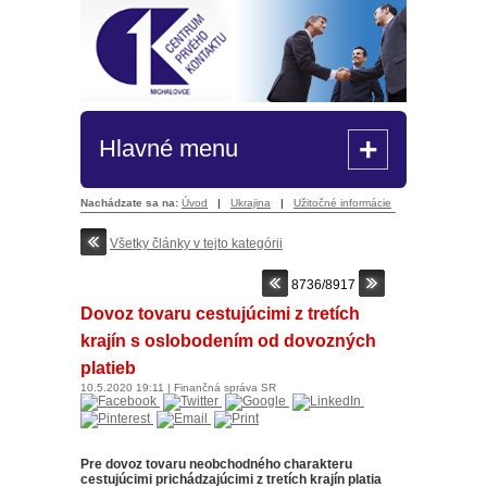
+
Hlavné menu
Nachádzate sa na:
Úvod
|
Ukrajina
|
Užitočné informácie
Všetky články v tejto kategórii
8736/8917
Dovoz tovaru cestujúcimi z tretích
krajín s oslobodením od dovozných
platieb
10.5.2020
19:11
|
Finančná správa SR
Pre dovoz tovaru neobchodného charakteru
cestujúcimi prichádzajúcimi z tretích krajín platia