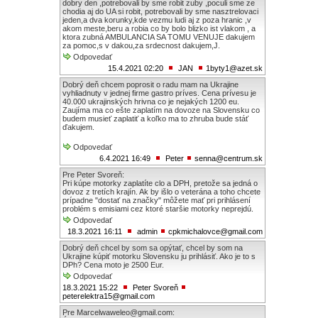
dobry den ,potrebovali by sme robit zuby ,poculi sme ze
chodia aj do UA si robit, potrebovali by sme nasztrelovaci
jeden,a dva korunky,kde vezmu ludi aj z poza hranic ,v
akom meste,beru a robia co by bolo blizko ist vlakom , a
ktora zubná AMBULANCIA SA TOMU VENUJE dakujem
za pomoc,s v dakou,za srdecnost dakujem,J.
Odpovedať
15.4.2021 02:20
JAN
1byty1@azet.sk
Dobrý deň chcem poprosit o radu mam na Ukrajine
vyhliadnuty v jednej firme gastro príves. Cena prívesu je
40.000 ukrajinských hrivna co je nejakých 1200 eu.
Zaujíma ma co ešte zaplatím na dovoze na Slovensku co
budem musieť zaplatiť a koľko ma to zhruba bude stáť
ďakujem.
Odpovedať
6.4.2021 16:49
Peter
senna@centrum.sk
Pre Peter Svoreň:
Pri kúpe motorky zaplatíte clo a DPH, pretože sa jedná o
dovoz z tretích krajín. Ak by išlo o veterána a toho chcete
prípadne "dostať na značky" môžete mať pri prihlásení
problém s emisiami cez ktoré staršie motorky neprejdú.
Odpovedať
18.3.2021 16:11
admin
cpkmichalovce@gmail.com
Dobrý deň chcel by som sa opýtať, chcel by som na
Ukrajine kúpiť motorku Slovensku ju prihlásiť. Ako je to s
DPh? Cena moto je 2500 Eur.
Odpovedať
18.3.2021 15:22
Peter Svoreň
peterelektra15@gmail.com
Pre Marcelwaweleo@gmail.com: