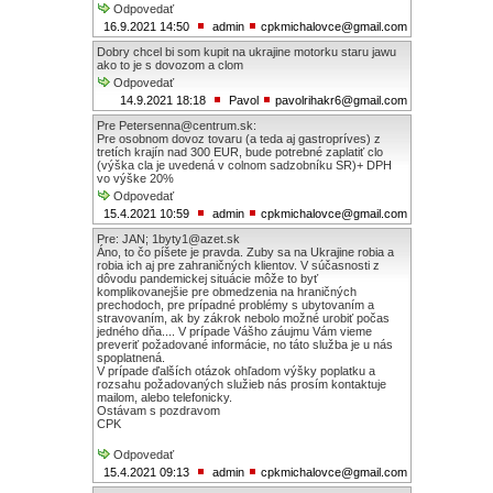
Odpovedať
16.9.2021 14:50
admin
cpkmichalovce@gmail.com
Dobry chcel bi som kupit na ukrajine motorku staru jawu
ako to je s dovozom a clom
Odpovedať
14.9.2021 18:18
Pavol
pavolrihakr6@gmail.com
Pre Petersenna@centrum.sk:
Pre osobnom dovoz tovaru (a teda aj gastropríves) z
tretích krajín nad 300 EUR, bude potrebné zaplatiť clo
(výška cla je uvedená v colnom sadzobníku SR)+ DPH
vo výške 20%
Odpovedať
15.4.2021 10:59
admin
cpkmichalovce@gmail.com
Pre: JAN; 1byty1@azet.sk
Áno, to čo píšete je pravda. Zuby sa na Ukrajine robia a
robia ich aj pre zahraničných klientov. V súčasnosti z
dôvodu pandemickej situácie môže to byť
komplikovanejšie pre obmedzenia na hraničných
prechodoch, pre prípadné problémy s ubytovaním a
stravovaním, ak by zákrok nebolo možné urobiť počas
jedného dňa.... V prípade Vášho záujmu Vám vieme
preveriť požadované informácie, no táto služba je u nás
spoplatnená.
V prípade ďalších otázok ohľadom výšky poplatku a
rozsahu požadovaných služieb nás prosím kontaktuje
mailom, alebo telefonicky.
Ostávam s pozdravom
CPK
Odpovedať
15.4.2021 09:13
admin
cpkmichalovce@gmail.com