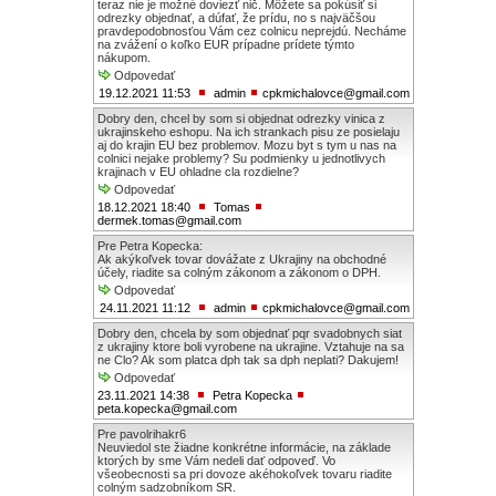
teraz nie je možné doviezť nič. Môžete sa pokúsiť si
odrezky objednať, a dúfať, že prídu, no s najväčšou
pravdepodobnosťou Vám cez colnicu neprejdú. Necháme
na zvážení o koľko EUR prípadne prídete týmto
nákupom.
Odpovedať
19.12.2021 11:53
admin
cpkmichalovce@gmail.com
Dobry den, chcel by som si objednat odrezky vinica z
ukrajinskeho eshopu. Na ich strankach pisu ze posielaju
aj do krajin EU bez problemov. Mozu byt s tym u nas na
colnici nejake problemy? Su podmienky u jednotlivych
krajinach v EU ohladne cla rozdielne?
Odpovedať
18.12.2021 18:40
Tomas
dermek.tomas@gmail.com
Pre Petra Kopecka:
Ak akýkoľvek tovar dovážate z Ukrajiny na obchodné
účely, riadite sa colným zákonom a zákonom o DPH.
Odpovedať
24.11.2021 11:12
admin
cpkmichalovce@gmail.com
Dobry den, chcela by som objednať pqr svadobnych siat
z ukrajiny ktore boli vyrobene na ukrajine. Vztahuje na sa
ne Clo? Ak som platca dph tak sa dph neplati? Dakujem!
Odpovedať
23.11.2021 14:38
Petra Kopecka
peta.kopecka@gmail.com
Pre pavolrihakr6
Neuviedol ste žiadne konkrétne informácie, na základe
ktorých by sme Vám nedeli dať odpoveď. Vo
všeobecnosti sa pri dovoze akéhokoľvek tovaru riadite
colným sadzobníkom SR.