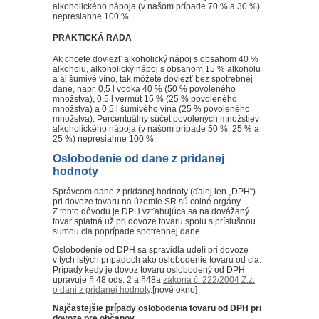
alkoholického nápoja (v našom prípade 70 % a 30 %)
nepresiahne 100 %.
PRAKTICKÁ RADA
Ak chcete doviezť alkoholický nápoj s obsahom 40 %
alkoholu, alkoholický nápoj s obsahom 15 % alkoholu
a aj šumivé víno, tak môžete doviezť bez spotrebnej
dane, napr. 0,5 l vodka 40 % (50 % povoleného
množstva), 0,5 l vermút 15 % (25 % povoleného
množstva) a 0,5 l šumivého vína (25 % povoleného
množstva). Percentuálny súčet povolených množstiev
alkoholického nápoja (v našom prípade 50 %, 25 % a
25 %) nepresiahne 100 %.
Oslobodenie od dane z pridanej
hodnoty
Správcom dane z pridanej hodnoty (ďalej len „DPH“)
pri dovoze tovaru na územie SR sú colné orgány.
Z tohto dôvodu je DPH vzťahujúca sa na dovážaný
tovar splatná už pri dovoze tovaru spolu s príslušnou
sumou cla poprípade spotrebnej dane.
Oslobodenie od DPH sa spravidla udelí pri dovoze
v tých istých prípadoch ako oslobodenie tovaru od cla.
Prípady kedy je dovoz tovaru oslobodený od DPH
upravuje § 48 ods. 2 a §48a
zákona č. 222/2004 Z.z.
o dani z pridanej hodnoty
.[nové okno]
Najčastejšie prípady oslobodenia tovaru od DPH pri
dovoze pre občanov