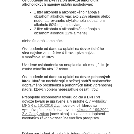
Oslobodenie od DPH sa
pri dovoze alkoholu a
alkoholických nápojov
uplatní nasledovne:
1 liter alkoholu a alkoholického nápoja s
obsahom alkoholu viac ako 22% objemu alebo
nedenaturovaného etylalkoholu s obsahom
alkoholu 80% objemu a viac,
2 litre alkoholu a alkoholického nápoja s
obsahom alkoholu 22% a menej
alebo úmerná kombinácia.
Oslobodenie od dane sa uplatní na
dovoz tichého
vína
najviac v množstve 4 litrov a
piva
najviac
v množstve 16 litrov.
Uvedené oslobodenia sa neuplatnia, ak cestujúcim je
osoba mladšia ako 17 rokov.
Oslobodenie od dane sa uplatní na
dovoz pohonných
látok
, ktoré sa nachádzajú v bežnej nádrži motorového
dopravného prostriedku a pohonných látok v prenosnej
nádrži, ktorých objem nepresahuje desať litrov.
Prepojenie oslobodenia tovaru od cla a DPH pri
dovoze tovaru je upravené aj v prílohe č. 7
Vyhlášky
MF SR č. 161/2016 Z.z.
[nové okno] , ktorou sa
vykonávajú niektoré ustanovenia
zákona č. 199/2004
Z.z. Colný zákon
[nové okno] a o zmene a doplnení
niektorých zákonov znení neskorších predpisov.
Dátum poslednej aktualizácie informačného obsahu: 5.