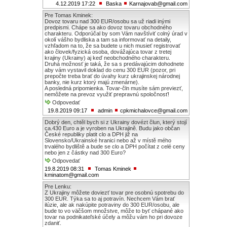
4.12.2019 17:22
Baska
Karnajovab@gmail.com
Pre Tomas Kminek:
Dovoz tovaru nad 300 EUR/osobu sa už riadi inými
predpismi. Chápe sa ako dovoz tovaru obchodného
charakteru. Odporúčal by som Vám navštíviť colný úrad v
okolí vášho bydliska a tam sa informovať na detaily,
vzhľadom na to, že sa budete u nich musieť registrovať
ako človek/fyzická osoba, dovážajúca tovar z tretej
krajiny (Ukrainy) aj keď neobchodného charakteru.
Druhá možnosť je taká, že sa s predávajúcim dohodnete
aby vám vystavil doklad do cenu 300 EUR (pozor, pri
prepočte treba brať do úvahy kurz ukrajinskej národnej
banky, nie kurz ktorý majú zmenárne).
A posledná pripomienka. Tovar-čln musíte sám previezť,
nemôžete na prevoz využiť prepravnú spoločnosť!
Odpovedať
19.8.2019 09:17
admin
cpkmichalovce@gmail.com
Dobrý den, chtěl bych si z Ukrainy dovézt člun, který stojí
ca.430 Euro a je vyroben na Ukrajině. Budu jako občan
České republiky platit clo a DPH již na
Slovensko/Ukrainské hranici nebo až v místě mého
trvalého bydliště a bude se clo a DPH počítat z celé ceny
nebo jen z částky nad 300 Euro?
Odpovedať
19.8.2019 08:31
Tomas Kminek
kminatom@gmail.com
Pre Lenku:
Z Ukrajiny môžete doviezť tovar pre osobnú spotrebu do
300 EUR. Týka sa to aj potravín. Nechcem Vám brať
ilúzie, ale ak nakúpite potraviny do 300 EUR/osobu, ale
bude to vo väčšom množstve, môže to byť chápané ako
tovar na podnikateľské účely a môžu vám ho pri dovoze
zdaniť.