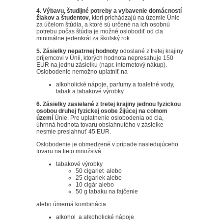
4. Výbavu, študijné potreby a vybavenie domácností
žiakov a študentov
, ktorí prichádzajú na územie Únie
za účelom štúdia, a ktoré sú určené na ich osobnú
potrebu počas štúdia je možné oslobodiť od cla
minimálne jedenkrát za školský rok.
5. Zásielky nepatrnej hodnoty
odoslané z tretej krajiny
príjemcovi v Únii, ktorých hodnota nepresahuje 150
EUR na jednu zásielku (napr. internetový nákup).
Oslobodenie nemožno uplatniť na
alkoholické nápoje, parfumy a toaletné vody,
tabak a tabakové výrobky.
6. Zásielky zasielané z tretej krajiny jednou fyzickou
osobou druhej fyzickej osobe žijúcej na colnom
území
Únie. Pre uplatnenie oslobodenia od cla,
úhrnná hodnota tovaru obsiahnutého v zásielke
nesmie presiahnuť 45 EUR.
Oslobodenie je obmedzené v prípade nasledujúceho
tovaru na tieto množstvá
tabakové výrobky
50 cigariet alebo
25 cigariek alebo
10 cigár alebo
50 g tabaku na fajčenie
alebo úmerná kombinácia
alkohol a alkoholické nápoje