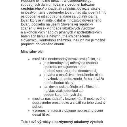
Podobne je možné uplatniť aj oslobodenie od
spotrebných daní pri
tovare v osobnej batožine
cestujúceho.
V prípade, ak cestujúci dovezie väčšie
množstvo nižšie uvedeného tovaru nad stanovený limit,
oslobodenie od spotrebnej dane sa uplatní iba na
tovar, ktorý je v limite, ostatné množstvo dovezeného
tovaru podlieha na území Slovenskej republiky
zdaneniu. Avšak v prípade tabakových výrobkov
a alkoholických nápojov plnených v spotrebiteľských
baleniach liehu je nevyhnutné ich označenie
slovenskou kontrolnou známkou. Inak ich nie je možné
prepustiť do voľného obehu.
Minerálny olej
musí ísť o neobchodný dovoz cestujúcim, ak
je minerálny olej určený na osobnú
spotrebu cestujúceho alebo
osobnú spotrebu jeho domácnosti,
povaha a množstvo minerálneho oleja
nevzbudzuje podozrenie, že sa dováža
na obchodné účely,
sa dovoz uskutočňuje príležitostne,
najviac však jedenkrát za
sedem kalendárnych dní,
musí sa nachádzať v bežnej nádrži motorového
dopravného prostriedku a slúžiť na jeho vlastný
pohon,
v prenosnej nádrži v objeme nepresahujúcom
desať litrov.
Tabakové výrobky a bezdymový tabakový výrobok