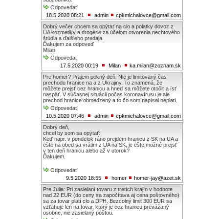
Odpovedať
18.5.2020 08:21
admin
cpkmichalovce@gmail.com
Dobrý večer chcem sa opýtať na clo a polatky dovoz z
UA kozmetiky a drogérie za účelom otvorenia nechtového
štúdia a ďalšieho predaja.
Ďakujem za odpoveď
Milan
Odpovedať
17.5.2020 00:19
Milan
ka.milan@zoznam.sk
Pre homer? Prajem pekný deň. Nie je limitovaný čas
prechodu hranice na a z Ukrajiny. To znamená, že
môžete prejsť cez hranicu a hneď sa môžete otočiť a ísť
naspäť. V súčasnej situácii počas koronavírusu je ale
prechod hranice obmedzený a to čo som napísal neplatí.
Odpovedať
10.5.2020 07:46
admin
cpkmichalovce@gmail.com
Dobrý deň,
chcel by som sa opýtať:
Keď napr. v pondelok ráno prejdem hranicu z SK na UA a
ešte na obed sa vrátim z UA na SK, je ešte možné prejsť
v ten deň hranicu alebo až v utorok?
Ďakujem.
Odpovedať
9.5.2020 18:55
homer
homer-jay@azet.sk
Pre Julia: Pri zasielaní tovaru z tretích krajín v hodnote
nad 22 EUR (do ceny sa započítava aj cena poštovného)
sa za tovar platí clo a DPH. Bezcolný limit 300 EUR sa
vzťahuje len na tovar, ktorý je cez hranicu prevážaný
osobne, nie zasielaný poštou.