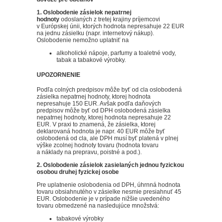
1. Oslobodenie zásielok nepatrnej
hodnoty
odoslaných z tretej krajiny príjemcovi
v Európskej únii, ktorých hodnota nepresahuje 22 EUR
na jednu zásielku (napr. internetový nákup).
Oslobodenie nemožno uplatniť na
alkoholické nápoje, parfumy a toaletné vody,
tabak a tabakové výrobky.
UPOZORNENIE
Podľa colných predpisov môže byť od cla oslobodená
zásielka nepatrnej hodnoty, ktorej hodnota
nepresahuje 150 EUR. Avšak podľa daňových
predpisov môže byť od DPH oslobodená zásielka
nepatrnej hodnoty, ktorej hodnota nepresahuje 22
EUR. V praxi to znamená, že zásielka, ktorej
deklarovaná hodnota je napr. 40 EUR môže byť
oslobodená od cla, ale DPH musí byť platená v plnej
výške zcolnej hodnoty tovaru (hodnota tovaru
a náklady na prepravu, poistné a pod.).
2. Oslobodenie zásielok zasielaných jednou fyzickou
osobou druhej fyzickej osobe
Pre uplatnenie oslobodenia od DPH, úhrnná hodnota
tovaru obsiahnutého v zásielke nesmie presiahnuť 45
EUR. Oslobodenie je v prípade nižšie uvedeného
tovaru obmedzené na nasledujúce množstvá:
tabakové výrobky