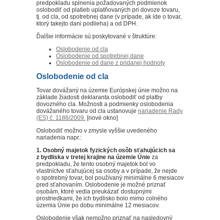
predpokladu splnenia požadovaných podmienok
oslobodiť od platieb uplatňovaných pri dovoze tovaru,
tj. od cla, od spotrebnej dane (v prípade, ak ide o tovar,
ktorý takejto dani podlieha) a od DPH.
Ďalšie informácie sú poskytované v štruktúre:
Oslobodenie od cla
Oslobodenie od spotrebnej dane
Oslobodenie od dane z pridanej hodnoty
Oslobodenie od cla
Tovar dovážaný na územie Európskej únie možno na
základe žiadosti deklaranta oslobodiť od platby
dovozného cla. Možnosti a podmienky oslobodenia
dovážaného tovaru od cla ustanovuje
nariadenie Rady
(ES) č. 1186/2009.
[nové okno]
Oslobodiť možno v zmysle vyššie uvedeného
nariadenia napr.:
1. Osobný majetok fyzických osôb sťahujúcich sa
z bydliska v tretej krajine na územie Únie
za
predpokladu, že tento osobný majetok bol vo
vlastníctve sťahujúcej sa osoby a v prípade, že nejde
o spotrebný tovar, bol používaný minimálne 6 mesiacov
pred sťahovaním. Oslobodenie je možné priznať
osobám, ktoré vedia preukázať dostupnými
prostriedkami, že ich bydlisko bolo mimo colného
územia Únie po dobu minimálne 12 mesiacov.
Oslobodenie však nemožno priznať na nasledovný