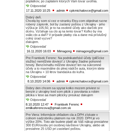
poplatkov, po zaplatení ktorých Vám tovar uvoľnia.
Odpovedať
17.11.2020 10:25
admin
cpkmichalovce@gmail.com
Dobrý deň.
Chcela by som si cez e-stranku Etsy.com objednat rucne
robený zápisnik, bol by zaslaný poštou z Ukrajiny - jeho
výška je 105,50, je to na osobné účely ako darček pre
dcéru. Vzťahuje sa clo aj na tento tovar? Koľko by ma
stálo clo a daň? V prípade platby cla a dane má príslušný
colný úrad vyzve?
ďakujem.
Odpovedať
16.11.2020 16:03
Mimagong
mimagong@gmail.com
Pre Frantisek Ferenc: Na podnikateľské účely (pilčícke
služby) nemôžete doviezť z Ukrajiny žiadne pohonné
hmoty. Benzín/naftu môžete doviezť len na súkromné
účely a to maximálne do plnej nádrže auta, ktorým idete
na Ukrajinu + 10 litrov bandaska do kufra.
Odpovedať
8.10.2020 14:06
admin
cpkmichalovce@gmail.com
Dobry den chcem sa spytat kolko mozem priviest si
benzin z ukrajiny ked som pilcik z povolania a robim
pilcika v lese aa mam pilcicky preukaz dakujem
Odpovedať
8.10.2020 12:47
Frantisek Ferenc
emilkaferencova@gmail.com.sk
Pre Viera: Informácie ohľadom cla a DPH získate v
colnom sadzobníku platnom na rok 2020. DPH je vo
výške 20%. Toto ale budete platiť ak Váš nákup presiahne
300 EUR/osobu pri osobnej návšteve Ukrajiny, alebo ak
presiahne 25 USD pri zasielaní poštou.