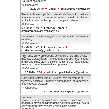
Ďakujem za odpoveď
Odpovedať
7.7.2020 09:40
Daniel
danik301091@gmail.com
Pre fera chcem si priviest z ukrajiny hoblovacku na drevo
a zvaraci aparat zvaracku aa neviem ze kolko asi bude
stat aj kovadlinu nakov prosim o odpoved dakujem
Odpovedať
6.7.2020 13:40
Frantisek Ferenc
emilkaferencova@gmail.com.sk
Dobry den chcem sa spytat ci mozem doviest hoblovacku
na dosky
Odpovedať
3.7.2020 16:22
Frantisek Ferenc
emilkaferencova@gmail.com.sk
Pre Jana: Lieky pre osobnú potrebu si z Ukrajiny doviezť
môžete. Upozorňujem - pre osobnú potrebu, to znamená
primerané množstvo (1-3 balení), inak sa to môže chápať
ako dovoz za účelom ďalšieho predaja.
Odpovedať
2.7.2020 14:16
admin
cpkmichalovce@gmail.com
Dobry den, potrebujem z UA lieky (bez receptu, je to
vyzivovy doplnok). Su nejake obmedzenia, na mnozstvo
alebo dovoz? Dakujem
Odpovedať
2.7.2020 09:23
Jana
a.vejinovic@gmail.com
Pre Milan:
Dovoz tovaru z Ukrajiny (aj kozmetika) za účelom
podnikateľských aktivít podlieha colnému konaniu. Výšku
colných poplatkov nájdete v aktuálnom colnom
sadzobníku.