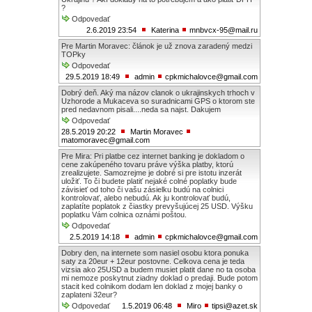
?
Odpovedať
2.6.2019 23:54
Katerina
mnbvcx-95@mail.ru
Pre Martin Moravec: článok je už znova zaradený medzi
TOPky
Odpovedať
29.5.2019 18:49
admin
cpkmichalovce@gmail.com
Dobrý deň. Aký ma názov clanok o ukrajinskych trhoch v
Uzhorode a Mukaceva so suradnicami GPS o ktorom ste
pred nedavnom pisali....neda sa najst. Dakujem
Odpovedať
28.5.2019 20:22
Martin Moravec
matomoravec@gmail.com
Pre Mira: Pri platbe cez internet banking je dokladom o
cene zakúpeného tovaru práve výška platby, ktorú
zrealizujete. Samozrejme je dobré si pre istotu inzerát
uložiť. To či budete platiť nejaké colné poplatky bude
závisieť od toho či vašu zásielku budú na colnici
kontrolovať, alebo nebudú. Ak ju kontrolovať budú,
zaplatíte poplatok z čiastky prevyšujúcej 25 USD. Výšku
poplatku Vám colnica oznámi poštou.
Odpovedať
2.5.2019 14:18
admin
cpkmichalovce@gmail.com
Dobry den, na internete som nasiel osobu ktora ponuka
saty za 20eur + 12eur postovne. Celkova cena je teda
vizsia ako 25USD a budem musiet platit dane no ta osoba
mi nemoze poskytnut ziadny doklad o predaji. Bude potom
stacit ked colnikom dodam len doklad z mojej banky o
zaplateni 32eur?
Odpovedať
1.5.2019 06:48
Miro
tipsi@azet.sk