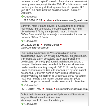
budeme musieť zaplatiť, nakoľko šaty sú síce pre osobné
potreby ale cena je vyššia ako 300,- Eur. Máme upozorniť
predávajúceho, aby doklad vystavil bez ukrajinskej DPH,
keď DPH sa bude platiť na základe výmeru colnice?
Ďakujem.
Odpovedať
21.2.2020 10:15
sisa
silvia.matlahova@gmail.com
Zdravim, mam v plane doviest z UA dlazbu na prerabku
mojho bytu. Su tam nejake limitacie ktore by ma mohli
obmedzovat ? Ak by sa aj jednalo napr o limitaciu
300eur/osoba a isli by sme traja mozem nakupit tovar do
hodnoty 900eur ? Patrik
Odpovedať
29.1.2020 10:45
Patrik Cehlar
patrik.cehlar@gmail.com
Pre Baska: Na hranici sa Vás spravidla na cenu
zakúpeného tovaru len pýtajú, nevyžadujú doklad o kúpe.
V prípade, že sa im dovážaný tovar zdá drahší ako
deklarujete, tak vtedy požadujú k nahliadnutiu doklad o
nákupe. Neviem v akej cene boli tie šaty, no ak nemáte
doklad o nákupe a šaty stály do 300 EUR, tak by som
urobil aspoň takú vec (ak je to možné), že by som zašiel
do obchodu v ktorom som tie šaty kúpil a urobil foto
podobných šiat na ktorých je uvedená aj cena. Ak takúto
možnosť nemáte a na hranici budú predsa len pýtať
doklad, tak potom je to už na vás ako situáciu obkecáte.
Odpovedať
5.12.2019 15:45
admin
cpkmichalovce@gmail.com
Dobrý deň chcem sa opýtať zakúpila som si Svadobné
saty na Ukrajine ale lístok nemám
Vadí to pri kontrole na colníci ďakujem
Odpovedať