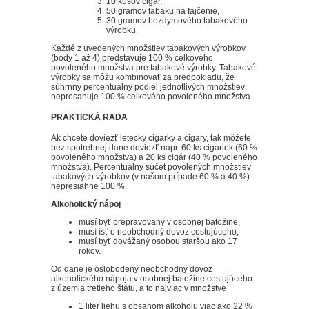
10 kusov cigár,
50 gramov tabaku na fajčenie,
30 gramov bezdymového tabakového
výrobku.
Každé z uvedených množstiev tabakových výrobkov
(body 1 až 4) predstavuje 100 % celkového
povoleného množstva pre tabakové výrobky. Tabakové
výrobky sa môžu kombinovať za predpokladu, že
súhrnný percentuálny podiel jednotlivých množstiev
nepresahuje 100 % celkového povoleného množstva.
PRAKTICKÁ RADA
Ak chcete doviezť letecky cigarky a cigary, tak môžete
bez spotrebnej dane doviezť napr. 60 ks cigariek (60 %
povoleného množstva) a 20 ks cigár (40 % povoleného
množstva). Percentuálny súčet povolených množstiev
tabakových výrobkov (v našom prípade 60 % a 40 %)
nepresiahne 100 %.
Alkoholický nápoj
musí byť prepravovaný v osobnej batožine,
musí ísť o neobchodný dovoz cestujúceho,
musí byť dovážaný osobou staršou ako 17
rokov.
Od dane je oslobodený neobchodný dovoz
alkoholického nápoja v osobnej batožine cestujúceho
z územia tretieho štátu, a to najviac v množstve
1 liter liehu s obsahom alkoholu viac ako 22 %