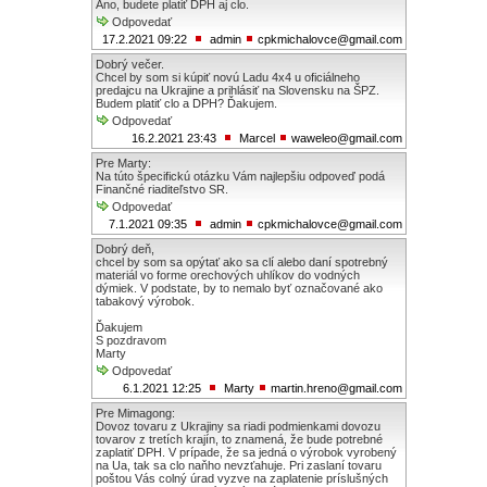
Áno, budete platiť DPH aj clo.
Odpovedať
17.2.2021 09:22
admin
cpkmichalovce@gmail.com
Dobrý večer.
Chcel by som si kúpiť novú Ladu 4x4 u oficiálneho
predajcu na Ukrajine a prihlásiť na Slovensku na ŠPZ.
Budem platiť clo a DPH? Ďakujem.
Odpovedať
16.2.2021 23:43
Marcel
waweleo@gmail.com
Pre Marty:
Na túto špecifickú otázku Vám najlepšiu odpoveď podá
Finančné riaditeľstvo SR.
Odpovedať
7.1.2021 09:35
admin
cpkmichalovce@gmail.com
Dobrý deň,
chcel by som sa opýtať ako sa clí alebo daní spotrebný
materiál vo forme orechových uhlíkov do vodných
dýmiek. V podstate, by to nemalo byť označované ako
tabakový výrobok.
Ďakujem
S pozdravom
Marty
Odpovedať
6.1.2021 12:25
Marty
martin.hreno@gmail.com
Pre Mimagong:
Dovoz tovaru z Ukrajiny sa riadi podmienkami dovozu
tovarov z tretích krajín, to znamená, že bude potrebné
zaplatiť DPH. V prípade, že sa jedná o výrobok vyrobený
na Ua, tak sa clo naňho nevzťahuje. Pri zaslaní tovaru
poštou Vás colný úrad vyzve na zaplatenie príslušných