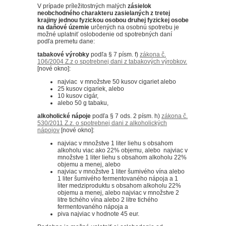
V prípade príležitostných malých
zásielok
neobchodného charakteru zasielaných z tretej
krajiny jednou fyzickou osobou druhej fyzickej osobe
na daňové územie
určených na osobnú spotrebu je
možné uplatniť oslobodenie od spotrebných daní
podľa premetu dane:
tabakové výrobky
podľa § 7 písm. f)
zákona č.
106/2004 Z.z o spotrebnej dani z tabakových výrobkov.
[nové okno]:
najviac v množstve 50 kusov cigariet alebo
25 kusov cigariek, alebo
10 kusov cigár,
alebo 50 g tabaku,
alkoholické nápoje
podľa § 7 ods. 2 písm. h)
zákona č.
530/2011 Z.z. o spotrebnej dani z alkoholických
nápojov
[nové okno]:
najviac v množstve 1 liter liehu s obsahom
alkoholu viac ako 22% objemu, alebo najviac v
množstve 1 liter liehu s obsahom alkoholu 22%
objemu a menej, alebo
najviac v množstve 1 liter šumivého vína alebo
1 liter šumivého fermentovaného nápoja a 1
liter medziproduktu s obsahom alkoholu 22%
objemu a menej, alebo najviac v množstve 2
litre tichého vína alebo 2 litre tichého
fermentovaného nápoja a
piva najviac v hodnote 45 eur.