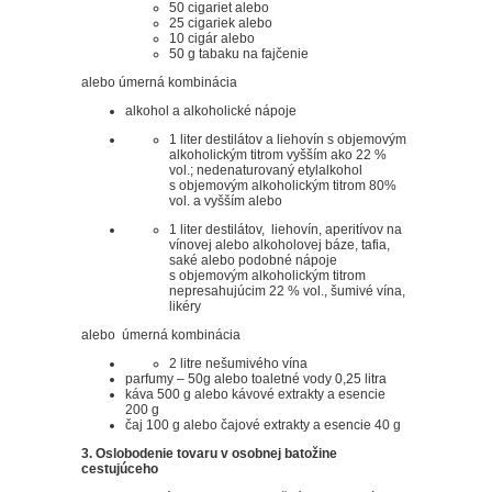
50 cigariet alebo
25 cigariek alebo
10 cigár alebo
50 g tabaku na fajčenie
alebo úmerná kombinácia
alkohol a alkoholické nápoje
1 liter destilátov a liehovín s objemovým
alkoholickým titrom vyšším ako 22 %
vol.; nedenaturovaný etylalkohol
s objemovým alkoholickým titrom 80%
vol. a vyšším alebo
1 liter destilátov, liehovín, aperitívov na
vínovej alebo alkoholovej báze, tafia,
saké alebo podobné nápoje
s objemovým alkoholickým titrom
nepresahujúcim 22 % vol., šumivé vína,
likéry
alebo úmerná kombinácia
2 litre nešumivého vína
parfumy – 50g alebo toaletné vody 0,25 litra
káva 500 g alebo kávové extrakty a esencie
200 g
čaj 100 g alebo čajové extrakty a esencie 40 g
3. Oslobodenie tovaru v osobnej batožine
cestujúceho