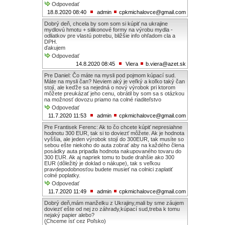
Odpovedať
18.8.2020 08:40
admin
cpkmichalovce@gmail.com
Dobrý deň, chcela by som som si kúpiť na ukrajine
mydlovú hmotu + silikonové formy na výrobu mydla -
odliatkov pre vlastú potrebu, bližšie info ohľadom cla a
DPH.
ďakujem
Odpovedať
14.8.2020 08:45
Viera
b.viera@azet.sk
Pre Daniel: Čo máte na mysli pod pojmom kúpací sud.
Máte na mysli čan? Neviem aký je veľký a koľko taký čan
stojí, ale keďže sa nejedná o nový výrobok pri ktorom
môžete preukázať jeho cenu, obrátil by som sa s otázkou
na možnosť dovozu priamo na colné riaditeľstvo
Odpovedať
11.7.2020 11:53
admin
cpkmichalovce@gmail.com
Pre Frantisek Ferenc: Ak to čo chcete kúpiť nepresiahne
hodnotu 300 EUR, tak si to doviezť môžete. Ak je hodnota
vyššia, ale jeden výrobok stojí do 300EUR, tak musíte so
sebou ešte niekoho do auta zobrať aby na každého člena
posádky auta pripadla hodnota nakupovaného tovaru do
300 EUR. Ak aj napriek tomu to bude drahšie ako 300
EUR (dôležitý je doklad o nákupe), tak s veľkou
pravdepodobnosťou budete musieť na colnici zaplatiť
colné poplatky.
Odpovedať
11.7.2020 11:49
admin
cpkmichalovce@gmail.com
Dobrý deň,mám manželku z Ukrajiny,mali by sme záujem
doviezť ešte od nej zo záhrady,kúpací sud,treba k tomu
nejaký papier alebo?
(Chceme ísť cez Poľsko)