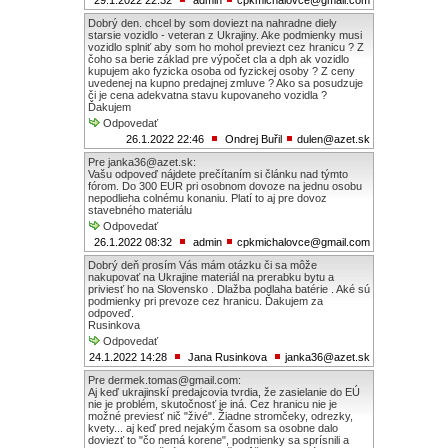
29.1.2022 22:32
admin
cpkmichalovce@gmail.com
Dobrý den. chcel by som doviezt na nahradne diely
starsie vozidlo - veteran z Ukrajiny. Ake podmienky musi
vozidlo splniť aby som ho mohol previezt cez hranicu ? Z
čoho sa berie základ pre výpočet cla a dph ak vozidlo
kupujem ako fyzicka osoba od fyzickej osoby ? Z ceny
uvedenej na kupno predajnej zmluve ? Ako sa posudzuje
či je cena adekvatna stavu kupovaneho vozidla ?
Ďakujem
Odpovedať
26.1.2022 22:46
Ondrej Buřil
dulen@azet.sk
Pre janka36@azet.sk:
Vašu odpoveď nájdete prečítaním si článku nad týmto
fórom. Do 300 EUR pri osobnom dovoze na jednu osobu
nepodlieha colnému konaniu. Platí to aj pre dovoz
stavebného materiálu
Odpovedať
26.1.2022 08:32
admin
cpkmichalovce@gmail.com
Dobrý deň prosím Vás mám otázku či sa môže
nakupovať na Ukrajine materiál na prerabku bytu a
priviesť ho na Slovensko . Dlažba podlaha batérie . Aké sú
podmienky pri prevoze cez hranicu. Ďakujem za
odpoveď.
Rusinkova
Odpovedať
24.1.2022 14:28
Jana Rusinkova
janka36@azet.sk
Pre dermek.tomas@gmail.com:
Aj keď ukrajinskí predajcovia tvrdia, že zasielanie do EÚ
nie je problém, skutočnosť je iná. Cez hranicu nie je
možné previesť nič "živé". Žiadne stromčeky, odrezky,
kvety... aj keď pred nejakým časom sa osobne dalo
doviezť to "čo nemá korene", podmienky sa sprísnili a