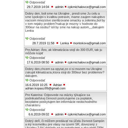
Odpovedať
29.7.2019 14:04
admin
cpkmichalovce@gmail.com
Dobry den, boli sme na Ukrajine , presli sme Ju celu a
sme spokojni s kvalitou potravin, mame zaujem nakupitvo
vacsom mnozstve sterilizovane omacky a zeleninu,bol by
v tom nejaky problem?nakup je mozny v hodnote do
300eur na osobu? isli by sme na nakup autom,,,,dakujem
Lenka
Odpovedať
28.7.2019 11:58
Lenka
montskova@gmail.com
Pre Adrian: Áno, ak klimatizácia stojí do 300 EUR, tak ju
môžete kúpiť
Odpovedať
17.6.2019 08:50
admin
cpkmichalovce@gmail.com
Dobry den,chcem sa opytat,ze ci si mozem na Ukrajine
zakupit klimatizaciu,ktora stoji do 300eur bez problemov?
dakujem.
Odpovedať
16.6.2019 10:25
Adrian
adrian.kopasz89@gmail.com
Pre Katerina: Odpovede na otázky týkajúce sa
podnikateľskej činnosti poskytujeme za poplatok,
bezplatne poskytujem len informácie neobchodného
charakteru
Odpovedať
6.6.2019 09:02
admin
cpkmichalovce@gmail.com
Dobrý deň, či môžem predávať na účelu živnosti šampón
a iný kosmetiku pre vlasy na území SR, dovezený z
Ukrajinu ? Akí doklady na to potrebujem a ako platiť DPH