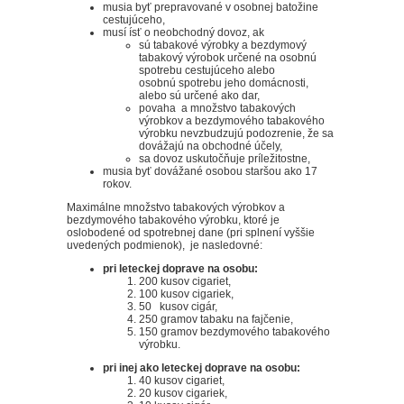
musia byť prepravované v osobnej batožine
cestujúceho,
musí ísť o neobchodný dovoz, ak
sú tabakové výrobky a bezdymový
tabakový výrobok určené na osobnú
spotrebu cestujúceho alebo
osobnú spotrebu jeho domácnosti,
alebo sú určené ako dar,
povaha a množstvo tabakových
výrobkov a bezdymového tabakového
výrobku nevzbudzujú podozrenie, že sa
dovážajú na obchodné účely,
sa dovoz uskutočňuje príležitostne,
musia byť dovážané osobou staršou ako 17
rokov.
Maximálne množstvo tabakových výrobkov a
bezdymového tabakového výrobku, ktoré je
oslobodené od spotrebnej dane (pri splnení vyššie
uvedených podmienok), je nasledovné:
pri leteckej doprave na osobu:
200 kusov cigariet,
100 kusov cigariek,
50 kusov cigár,
250 gramov tabaku na fajčenie,
150 gramov bezdymového tabakového
výrobku.
pri inej ako leteckej doprave na osobu:
40 kusov cigariet,
20 kusov cigariek,