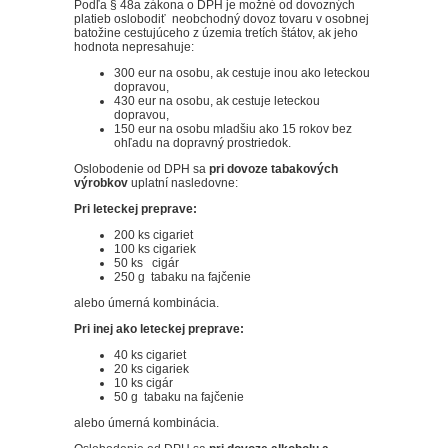
Podľa § 48a zákona o DPH je možné od dovozných
platieb oslobodiť neobchodný dovoz tovaru v osobnej
batožine cestujúceho z územia tretích štátov, ak jeho
hodnota nepresahuje:
300 eur na osobu, ak cestuje inou ako leteckou
dopravou,
430 eur na osobu, ak cestuje leteckou
dopravou,
150 eur na osobu mladšiu ako 15 rokov bez
ohľadu na dopravný prostriedok.
Oslobodenie od DPH sa
pri dovoze tabakových
výrobkov
uplatní nasledovne:
Pri leteckej preprave:
200 ks cigariet
100 ks cigariek
50 ks cigár
250 g tabaku na fajčenie
alebo úmerná kombinácia.
Pri inej ako leteckej preprave:
40 ks cigariet
20 ks cigariek
10 ks cigár
50 g tabaku na fajčenie
alebo úmerná kombinácia.