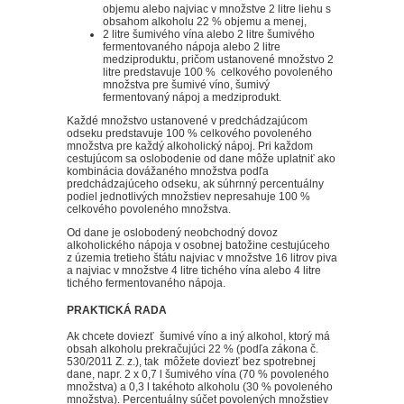
objemu alebo najviac v množstve 2 litre liehu s
obsahom alkoholu 22 % objemu a menej,
2 litre šumivého vína alebo 2 litre šumivého
fermentovaného nápoja alebo 2 litre
medziproduktu, pričom ustanovené množstvo 2
litre predstavuje 100 % celkového povoleného
množstva pre šumivé víno, šumivý
fermentovaný nápoj a medziprodukt.
Každé množstvo ustanovené v predchádzajúcom
odseku predstavuje 100 % celkového povoleného
množstva pre každý alkoholický nápoj. Pri každom
cestujúcom sa oslobodenie od dane môže uplatniť ako
kombinácia dovážaného množstva podľa
predchádzajúceho odseku, ak súhrnný percentuálny
podiel jednotlivých množstiev nepresahuje 100 %
celkového povoleného množstva.
Od dane je oslobodený neobchodný dovoz
alkoholického nápoja v osobnej batožine cestujúceho
z územia tretieho štátu najviac v množstve 16 litrov piva
a najviac v množstve 4 litre tichého vína alebo 4 litre
tichého fermentovaného nápoja.
PRAKTICKÁ RADA
Ak chcete doviezť šumivé víno a iný alkohol, ktorý má
obsah alkoholu prekračujúci 22 % (podľa zákona č.
530/2011 Z. z.), tak môžete doviezť bez spotrebnej
dane, napr. 2 x 0,7 l šumivého vína (70 % povoleného
množstva) a 0,3 l takéhoto alkoholu (30 % povoleného
množstva). Percentuálny súčet povolených množstiev