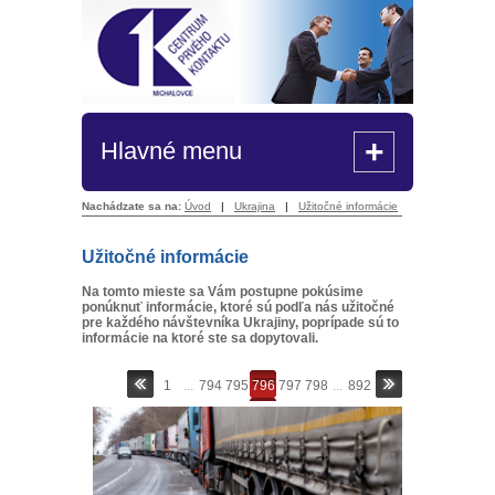
+
Hlavné menu
Nachádzate sa na:
Úvod
|
Ukrajina
|
Užitočné informácie
Užitočné informácie
Na tomto mieste sa Vám postupne pokúsime
ponúknuť informácie, ktoré sú podľa nás užitočné
pre každého návštevníka Ukrajiny, poprípade sú to
informácie na ktoré ste sa dopytovali.
1
...
794
795
796
797
798
...
892