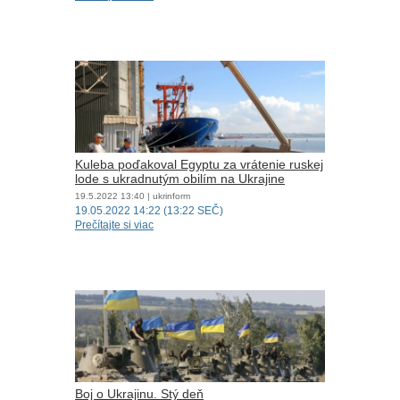
Kuleba poďakoval Egyptu za vrátenie ruskej
lode s ukradnutým obilím na Ukrajine
19.5.2022
13:40
| ukrinform
19.05.2022 14:22 (13:22 SEČ)
Prečítajte si viac
Boj o Ukrajinu. Stý deň