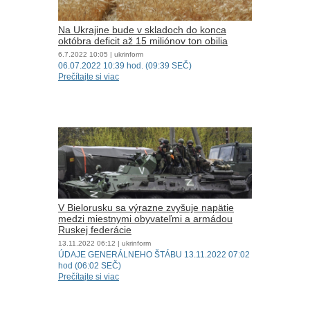
Na Ukrajine bude v skladoch do konca
októbra deficit až 15 miliónov ton obilia
6.7.2022
10:05
| ukrinform
06.07.2022 10:39 hod. (09:39 SEČ)
Prečítajte si viac
V Bielorusku sa výrazne zvyšuje napätie
medzi miestnymi obyvateľmi a armádou
Ruskej federácie
13.11.2022
06:12
| ukrinform
ÚDAJE GENERÁLNEHO ŠTÁBU 13.11.2022 07:02
hod (06:02 SEČ)
Prečítajte si viac