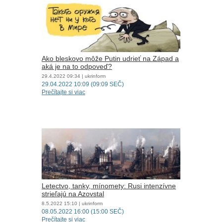
Ako bleskovo môže Putin udrieť na Západ a
aká je na to odpoveď?
29.4.2022
09:34
| ukrinform
29.04.2022 10:09 (09:09 SEČ)
Prečítajte si viac
Letectvo, tanky, mínomety: Rusi intenzívne
strieľajú na Azovstal
8.5.2022
15:10
| ukrinform
08.05.2022 16:00 (15:00 SEČ)
Prečítajte si viac