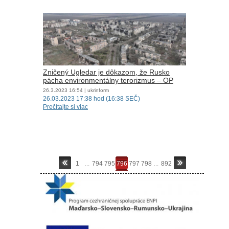
Zničený Ugledar je dôkazom, že Rusko
pácha environmentálny terorizmus – OP
26.3.2023
16:54
| ukrinform
26.03.2023 17:38 hod (16:38 SEČ)
Prečítajte si viac
1
...
794
795
796
797
798
...
892