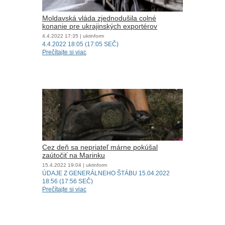
Moldavská vláda zjednodušila colné
konanie pre ukrajinských exportérov
4.4.2022
17:35
| ukrinform
4.4.2022 18:05 (17:05 SEČ)
Prečítajte si viac
Cez deň sa nepriateľ márne pokúšal
zaútočiť na Marinku
15.4.2022
19:04
| ukrinform
ÚDAJE Z GENERÁLNEHO ŠTÁBU 15.04.2022
18:56 (17:56 SEČ)
Prečítajte si viac