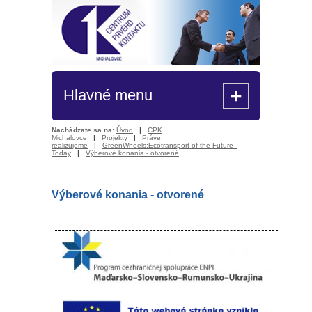
+
Hlavné menu
Nachádzate sa na:
Úvod
|
CPK
Michalovce
|
Projekty
|
Práve
realizujeme
|
GreenWheels:Ecotransport of the Future -
Today
|
Výberové konania - otvorené
Výberové konania - otvorené