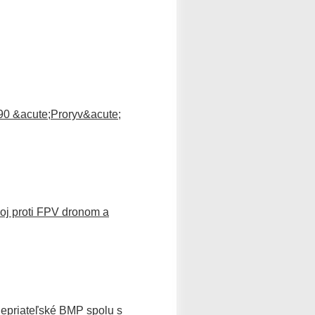
T-90 &acute;Proryv&acute;
boj proti FPV dronom a
nepriateľské BMP spolu s