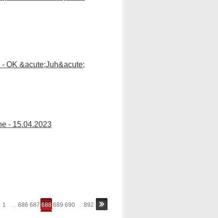
ig - OK &acute;Juh&acute;
ne - 15.04.2023
1
...
686
687
688
689
690
...
892