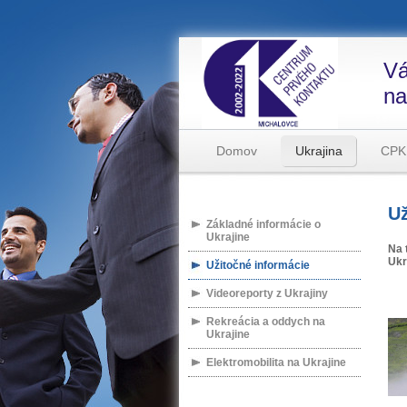
Vá
na
Domov
Ukrajina
CPK
Už
Základné informácie o
Ukrajine
Na 
Ukr
Užitočné informácie
Videoreporty z Ukrajiny
Rekreácia a oddych na
Ukrajine
Elektromobilita na Ukrajine