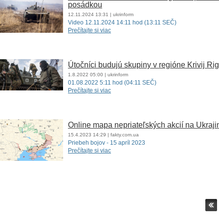
posádkou
12.11.2024
13:31
| ukrinform
Video 12.11.2024 14:11 hod (13:11 SEČ)
Prečítajte si viac
Útočníci budujú skupiny v regióne Krivij R
1.8.2022
05:00
| ukrinform
01.08.2022 5:11 hod (04:11 SEČ)
Prečítajte si viac
Online mapa nepriateľských akcií na Ukraji
15.4.2023
14:29
| fakty.com.ua
Priebeh bojov - 15 apríl 2023
Prečítajte si viac