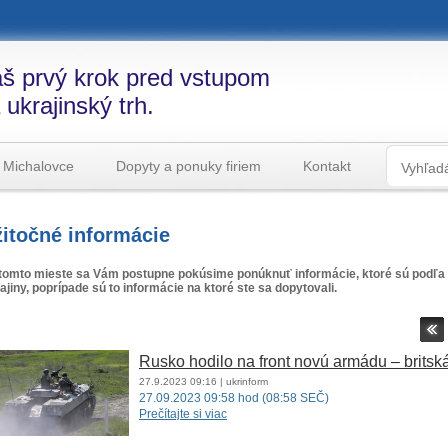
š prvý krok pred vstupom
 ukrajinský trh.
 Michalovce
Dopyty a ponuky firiem
Kontakt
itočné informácie
tomto mieste sa Vám postupne pokúsime ponúknuť informácie, ktoré sú podľa 
ajiny, poprípade sú to informácie na ktoré ste sa dopytovali.
Rusko hodilo na front novú armádu – britsk
27.9.2023
09:16
| ukrinform
27.09.2023 09:58 hod (08:58 SEČ)
Prečítajte si viac