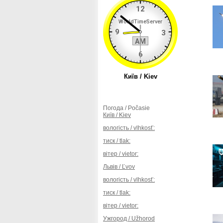
Погода / Počasie
Київ / Kiev
вологість / vlhkosť:
тиск / tlak:
вітер / vietor:
Львів / Ľvov
вологість / vlhkosť:
тиск / tlak:
вітер / vietor:
Ужгород / Užhorod