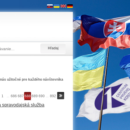
nás užitočné pre každého návštevníka
1
...
686
687
688
689
690
...
892
á spravodajská služba