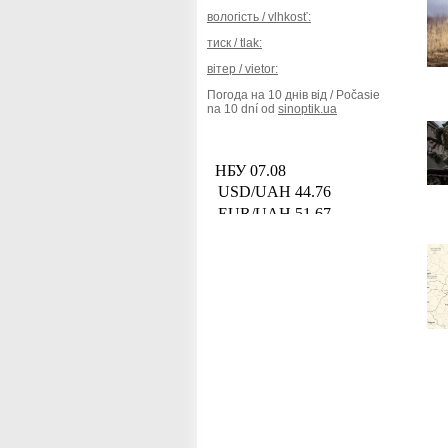
вологість / vlhkosť:
тиск / tlak:
вітер / vietor:
Погода на 10 днів від / Počasie
na 10 dní od
sinoptik.ua