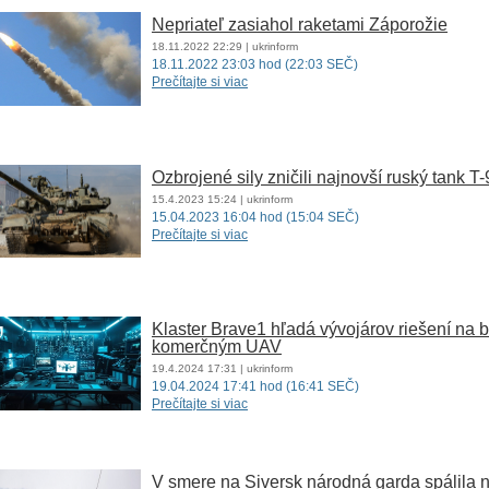
Nepriateľ zasiahol raketami Záporožie
18.11.2022
22:29
| ukrinform
18.11.2022 23:03 hod (22:03 SEČ)
Prečítajte si viac
Ozbrojené sily zničili najnovší ruský tank 
15.4.2023
15:24
| ukrinform
15.04.2023 16:04 hod (15:04 SEČ)
Prečítajte si viac
Klaster Brave1 hľadá vývojárov riešení na 
komerčným UAV
19.4.2024
17:31
| ukrinform
19.04.2024 17:41 hod (16:41 SEČ)
Prečítajte si viac
V smere na Siversk národná garda spálila 