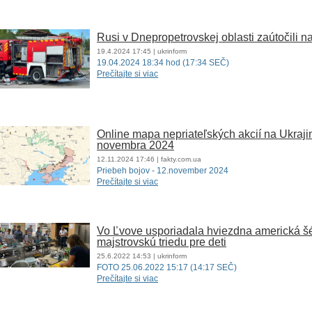
Rusi v Dnepropetrovskej oblasti zaútočili 
19.4.2024
17:45
| ukrinform
19.04.2024 18:34 hod (17:34 SEČ)
Prečítajte si viac
Online mapa nepriateľských akcií na Ukrajin
novembra 2024
12.11.2024
17:46
| fakty.com.ua
Priebeh bojov - 12.november 2024
Prečítajte si viac
Vo Ľvove usporiadala hviezdna americká š
majstrovskú triedu pre deti
25.6.2022
14:53
| ukrinform
FOTO 25.06.2022 15:17 (14:17 SEČ)
Prečítajte si viac